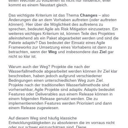
einen Wechsel zu vollziehen ist nicht nur hinderlich, eher
kommt es einem Neustart gleich.
Das wichtigste Kriterium ist das Thema
Changes
– also
Änderungen die an dem Vorhaben auftreten (
oder auftreten
können
). Hier über die Möglichkeit des auftretens zu
sprechen, bedeutet Agile als Risk Mitigation einzusetzen. Ein
weiteres wichtiges Kriterium ist, können Teile des Projektes
alleinstehend als ein Paket abgearbeitet werden und sind die
Pakete adaptiv? Das bedeutet der Einsatz eines Agile
Frameworks zur Umsetzung eines Vorhabens ist dann zu
betrachten, wenn der
Weg
und insbesondere das
Ziel
gar
nicht so klar ist.
Warum auch der Weg? Projekte die nach der
Wasserfallmethode abgearbeitet werden können ihr Ziel klar
beschreiben, haben jedoch aufgrund verschiedener
Bedingungen einen unterschiedlichen Weg zum Ziel.
Projekte nach der traditionellen Wasserfallmethode sind
vorhersehbar, Agile Projekte sind adaptiv. Adaptiv bedeutet
Features oder Deliverables aus einem Release können in
einem folgenden Release genutzt werden. Die zu
implementierenden Features werden Priorisiert und dann
einem Release zugewiesen.
Auf diesem Weg sind häufig klassiche
Entwicklungstätigkeiten zu absolvieren die im vorraus nicht
oder nur schwer einzuschätzen sind. Diese