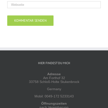
Alternative:
HIER FINDEST DU MICH
Adresse
Am Forthof 32
33758 Schloß-Holte Stukenbrock
Germany
Mobil: 0049-172 5233143
Öffnungszeiten
nach Vereinbarung