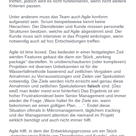
treffen, jedoch wird es nicht funktionieren, wenn nicht weitere
Kriterien passen.
Unter anderem muss das Team auch Agile konform
aufgesetzt sein. Scrum beispielsweise kennt keine
Hierachien. Der Dienstleister und Kunde müssen personelle
Strukturen besitzen, welche auf Agile abgestimmt sind. Der
Kunde muss sich intensiver in das Projekt einbringen, wenn
notwendig auch ad hoc Entscheidungen treffen.
Agile ist time boxed. Das bedeutet in einer festgelegten Zeit
werden Features gebaut die dann ein Stück „working
package“ darstellen. In unüberschaubaren (oder komplexen)
Projekten mit diversen Unbekannten ist für die
Wasserfallmethode basierend auf zeitlichen Vorgaben und
Annahmen zu Vorraussetzungen und Zielen viel Spekulation
notwendig. Die Ziele werden nicht erreicht weil genau diese
Annahmen und zeitlichen Spekulationen
falsch
sind. (
Das
weiß man leider meist erst hinterher
) Das Ergebnis ist ein
hoher Frustrationslevel beim Senior Management und immer
wieder die Frage „Wann haltet Ihr die Ziele ein, wann
bekommen wir einen gültigen Plan, ….“. Endet diese
Situation oftmals in Mikromanagement, täglichem tracking
und der Management attention die niemand im Projekt
wirklich benötigt und auch nicht immer hilft.
Agile hilft, in dem der Entwicklungsprozess um ein Stück
„gemeinsamen Erfolg von Dienstleister und Kunde“, also ein