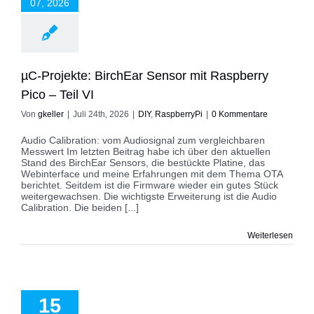
07, 2026
RaspberryPi
µC-Projekte: BirchEar Sensor mit Raspberry
Pico – Teil VI
Von
gkeller
|
Juli 24th, 2026
|
DIY
,
RaspberryPi
|
0 Kommentare
Audio Calibration: vom Audiosignal zum vergleichbaren
Messwert Im letzten Beitrag habe ich über den aktuellen
Stand des BirchEar Sensors, die bestückte Platine, das
Webinterface und meine Erfahrungen mit dem Thema OTA
berichtet. Seitdem ist die Firmware wieder ein gutes Stück
weitergewachsen. Die wichtigste Erweiterung ist die Audio
Calibration. Die beiden [...]
Weiterlesen
jekte: BirchEar
it Raspberry Pico
15
Teil V