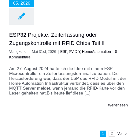
05, 2026
SP
PV-DIY
eAutomation
ESP32 Projekte: Zeiterfassung oder
Zugangskontrolle mit RFID Chips Teil II
Von
gkeller
|
Mai 31st, 2026
|
ESP
,
PV-DIY
,
HomeAutomation
|
0
Kommentare
Am 27. August 2024 hatte ich die Idee mit einem ESP
Microcontroller ein Zeiterfassungsterminal zu bauen. Die
Herausforderung war, dass der ESP das RFID Modul mit der
Home Automation Infrastruktur verbindet, dass es über den
MQTT Server meldet, wann jemand die RFID-Karte vor den
Leser gehalten hat.Bis heute lief diese [...]
Weiterlesen
1
2
Vor