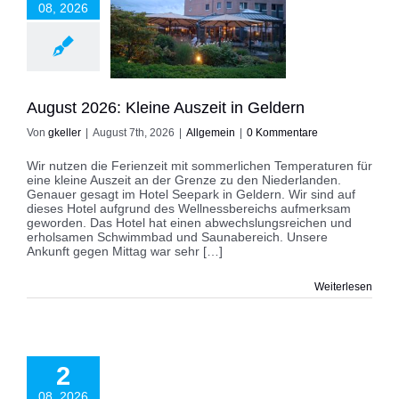
08, 2026
t 2026: Kleine
eit in Geldern
Allgemein
August 2026: Kleine Auszeit in Geldern
Von
gkeller
|
August 7th, 2026
|
Allgemein
|
0 Kommentare
Wir nutzen die Ferienzeit mit sommerlichen Temperaturen für
eine kleine Auszeit an der Grenze zu den Niederlanden.
Genauer gesagt im Hotel Seepark in Geldern. Wir sind auf
dieses Hotel aufgrund des Wellnessbereichs aufmerksam
geworden. Das Hotel hat einen abwechslungsreichen und
erholsamen Schwimmbad und Saunabereich. Unsere
Ankunft gegen Mittag war sehr […]
Weiterlesen
jekte: BirchEar
it Raspberry Pico
2
– Teil VII
08, 2026