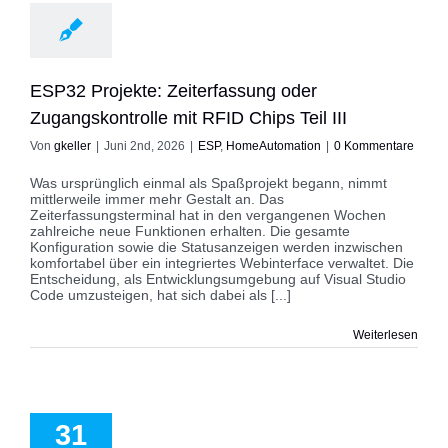
omeAutomation
ESP32 Projekte: Zeiterfassung oder
Zugangskontrolle mit RFID Chips Teil III
Von
gkeller
|
Juni 2nd, 2026
|
ESP
,
HomeAutomation
|
0 Kommentare
Was ursprünglich einmal als Spaßprojekt begann, nimmt
mittlerweile immer mehr Gestalt an. Das
Zeiterfassungsterminal hat in den vergangenen Wochen
zahlreiche neue Funktionen erhalten. Die gesamte
Konfiguration sowie die Statusanzeigen werden inzwischen
komfortabel über ein integriertes Webinterface verwaltet. Die
Entscheidung, als Entwicklungsumgebung auf Visual Studio
Code umzusteigen, hat sich dabei als [...]
Weiterlesen
32 Projekte:
erfassung oder
ontrolle mit RFID
31
hips Teil II