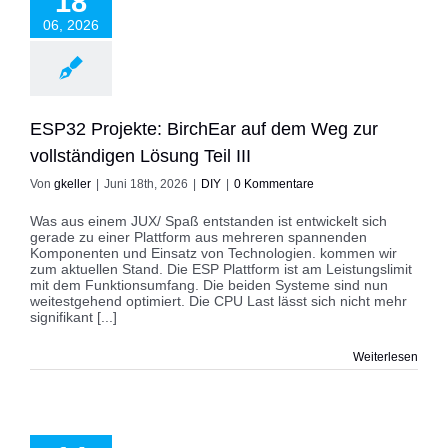
18
digen Lösung Teil
III
06, 2026
DIY
ESP32 Projekte: BirchEar auf dem Weg zur
vollständigen Lösung Teil III
Von
gkeller
|
Juni 18th, 2026
|
DIY
|
0 Kommentare
Was aus einem JUX/ Spaß entstanden ist entwickelt sich
gerade zu einer Plattform aus mehreren spannenden
Komponenten und Einsatz von Technologien. kommen wir
zum aktuellen Stand. Die ESP Plattform ist am Leistungslimit
mit dem Funktionsumfang. Die beiden Systeme sind nun
weitestgehend optimiert. Die CPU Last lässt sich nicht mehr
signifikant [...]
Weiterlesen
rojekte: BirchEar