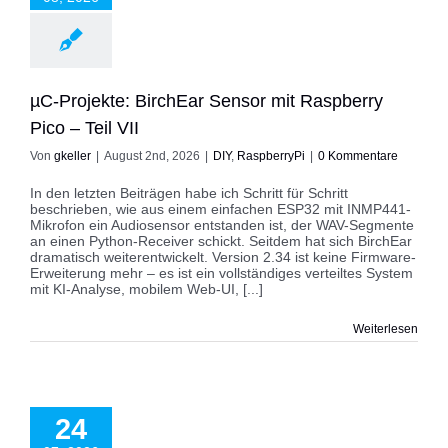
RaspberryPi
µC-Projekte: BirchEar Sensor mit Raspberry
Pico – Teil VII
Von
gkeller
|
August 2nd, 2026
|
DIY
,
RaspberryPi
|
0 Kommentare
In den letzten Beiträgen habe ich Schritt für Schritt
beschrieben, wie aus einem einfachen ESP32 mit INMP441-
Mikrofon ein Audiosensor entstanden ist, der WAV-Segmente
an einen Python-Receiver schickt. Seitdem hat sich BirchEar
dramatisch weiterentwickelt. Version 2.34 ist keine Firmware-
Erweiterung mehr – es ist ein vollständiges verteiltes System
mit KI-Analyse, mobilem Web-UI, [...]
Weiterlesen
jekte: BirchEar
it Raspberry Pico
24
– Teil VI