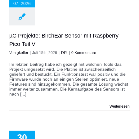
07, 2026
DIY
µC Projekte: BirchEar Sensor mit Raspberry
Pico Teil V
Von
gkeller
|
Juli 15th, 2026
|
DIY
|
0 Kommentare
Im letzten Beitrag habe ich gezeigt mit welchen Tools das
Projekt umgesetzt wird. Die Platine ist zwischenzeitlich
geliefert und bestückt. Ein Funktionstest war positiv und die
Firmware wurde noch an einigen Stellen optimiert, neue
Features sind hinzugekommen. Die gesamte Lösung wächst
immer weiter zusammen. Die Kernaufgabe des Sensors ist
nach [...]
Weiterlesen
jekte: BirchEar
it Raspberry Pico
30