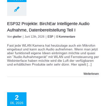
ESP
ESP32 Projekte: BirchEar Intelligente Audio
Aufnahme, Datenbereitstellung Teil I
Von
gkeller
|
Juni 12th, 2026
|
ESP
|
0 Kommentare
Fast jede WLAN Kamera hat heutzutage auch ein Mikrofon
eingebaut und kann auch Audio aufnehmen. Wenn man jetzt
aber funktionell eigene Ideen einbringen möchte und quasi
ein "Audio Aufnahmegerät" mit WLAN und Fernsteuerung per
Webinterface haben möchte wird die Luft der verfügbaren
und erhältlichen Produkte sehr sehr dünn. Hier spielt [...]
Weiterlesen
32 Projekte:
erfassung oder
2
ontrolle mit RFID
ips Teil III
06, 2026