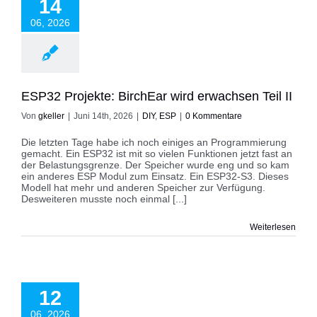
14
rwachsen Teil II
DIY
ESP
06, 2026
ESP32 Projekte: BirchEar wird erwachsen Teil II
Von
gkeller
|
Juni 14th, 2026
|
DIY
,
ESP
|
0 Kommentare
Die letzten Tage habe ich noch einiges an Programmierung
gemacht. Ein ESP32 ist mit so vielen Funktionen jetzt fast an
der Belastungsgrenze. Der Speicher wurde eng und so kam
ein anderes ESP Modul zum Einsatz. Ein ESP32-S3. Dieses
Modell hat mehr und anderen Speicher zur Verfügung.
Desweiteren musste noch einmal [...]
Weiterlesen
rojekte: BirchEar
lligente Audio
12
Aufnahme,
eitstellung Teil I
06, 2026