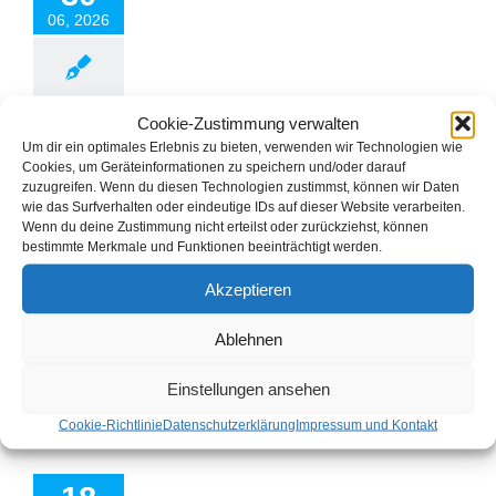
Teil IV
06, 2026
DIY
Cookie-Zustimmung verwalten
µC Projekte: BirchEar Sensor mit Raspberry
Um dir ein optimales Erlebnis zu bieten, verwenden wir Technologien wie
Pico Teil IV
Cookies, um Geräteinformationen zu speichern und/oder darauf
zuzugreifen. Wenn du diesen Technologien zustimmst, können wir Daten
Von
gkeller
|
Juni 30th, 2026
|
DIY
|
0 Kommentare
wie das Surfverhalten oder eindeutige IDs auf dieser Website verarbeiten.
Wenn du deine Zustimmung nicht erteilst oder zurückziehst, können
BirchEar Sensor – Die intelligente Sensorplattform für
bestimmte Merkmale und Funktionen beeinträchtigt werden.
akustische Umweltanalyse Mit dem BirchEar Sensor entsteht
ein kompakter IoT-Sensor zur kontinuierlichen Erfassung und
Akzeptieren
Analyse von Umweltgeräuschen. Herzstück der
Sensorplattform ist ein Raspberry Pi Pico W, der Audiodaten
in Echtzeit verarbeitet und über WLAN an den BirchEar
Ablehnen
Receiver überträgt. Der Sensor wurde konsequent [...]
Einstellungen ansehen
Weiterlesen
Cookie-Richtlinie
Datenschutzerklärung
Impressum und Kontakt
rojekte: BirchEar
 dem Weg zur