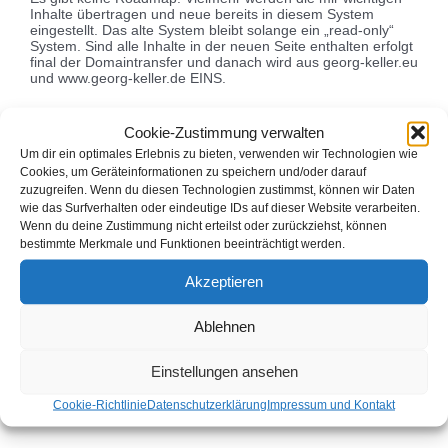
Inhalte übertragen und neue bereits in diesem System
eingestellt. Das alte System bleibt solange ein „read-only“
System. Sind alle Inhalte in der neuen Seite enthalten erfolgt
final der Domaintransfer und danach wird aus georg-keller.eu
und www.georg-keller.de EINS.
Die (neue) Seite soll sich von der alten distanzieren und
abgrenzen. Die auf Typo3 basierende Webseite hat aufgrund
Cookie-Zustimmung verwalten
Ihres Alters sehr viele Altlasten und Daten die vor sich
Um dir ein optimales Erlebnis zu bieten, verwenden wir Technologien wie
hinschlummern.
Cookies, um Geräteinformationen zu speichern und/oder darauf
zuzugreifen. Wenn du diesen Technologien zustimmst, können wir Daten
Funktionen die insbesondere auf die geänderten
wie das Surfverhalten oder eindeutige IDs auf dieser Website verarbeiten.
Rahmenbedingungen des Internet und der Verfügbarkeit
Wenn du deine Zustimmung nicht erteilst oder zurückziehst, können
angemessen sind, gibt es nicht oder währen sehr schwer zu
bestimmte Merkmale und Funktionen beeinträchtigt werden.
implementieren.
Akzeptieren
Das Neuere ist des älteren Feind
Ablehnen
In diesem Sinne viel Spaß beim stöbern in meinen Seiten.
Einstellungen ansehen
Cookie-Richtlinie
Datenschutzerklärung
Impressum und Kontakt