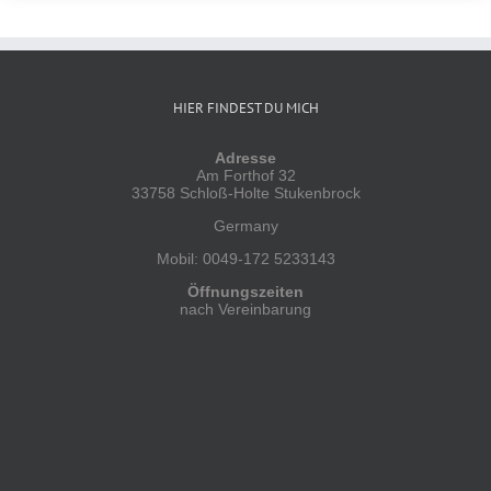
HIER FINDEST DU MICH
Adresse
Am Forthof 32
33758 Schloß-Holte Stukenbrock
Germany
Mobil: 0049-172 5233143
Öffnungszeiten
nach Vereinbarung