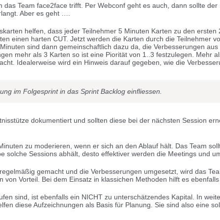
ch das Team face2face trifft. Per Webconf geht es auch, dann sollte d
langt. Aber es geht ….
nskarten helfen, dass jeder Teilnehmer 5 Minuten Karten zu den erste
en einen harten CUT. Jetzt werden die Karten durch die Teilnehmer vo
5 Minuten sind dann gemeinschaftlich dazu da, die Verbesserungen aus
en mehr als 3 Karten so ist eine Piorität von 1..3 festzulegen. Mehr 
emacht. Idealerweise wird ein Hinweis darauf gegeben, wie die Verbess
ung im Folgesprint in das Sprint Backlog einfliessen.
nisstütze dokumentiert und sollten diese bei der nächsten Session er
 Minuten zu moderieren, wenn er sich an den Ablauf hält. Das Team soll
 solche Sessions abhält, desto effektiver werden die Meetings und um
 regelmäßig gemacht und die Verbesserungen umgesetzt, wird das Te
n von Vorteil. Bei dem Einsatz in klassichen Methoden hilft es ebenfalls
fen sind, ist ebenfalls ein NICHT zu unterschätzendes Kapital. In wei
lfen diese Aufzeichnungen als Basis für Planung. Sie sind also eine s