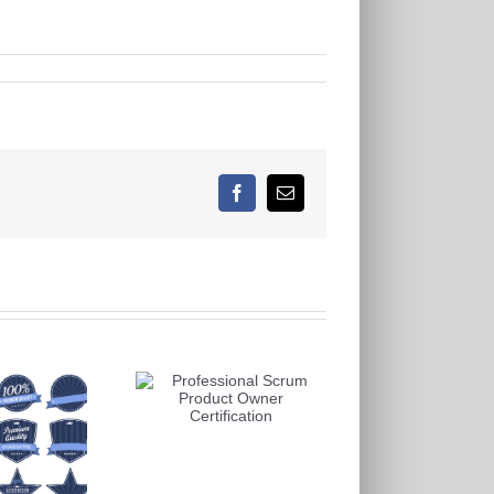
Facebook
E-
Mail
fessional Scrum
Product Owner
Certification
Node-RED
Zeitma
Zertifizierung
nur