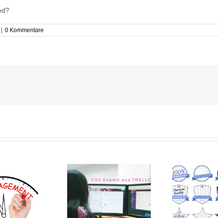
ed?
|
0 Kommentare
Pro
Badges – die neue
EXCEL Export aus
Welt der
Trello
Teilnahmebestätigung