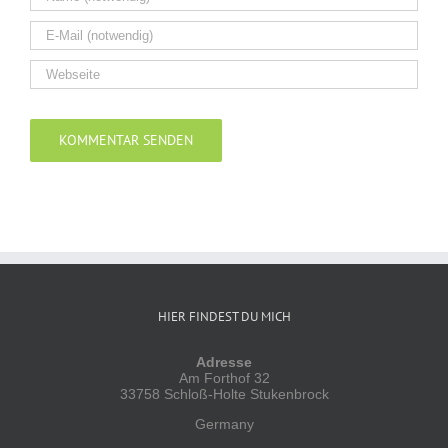
Alternative:
HIER FINDEST DU MICH
Adresse
Am Forthof 32
33758 Schloß-Holte Stukenbrock
Germany