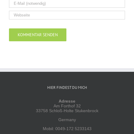
Alternative:
HIER FINDEST DU MICH
Adresse
Am Forthof 32
33758 Schloß-Holte Stukenbrock
Germany
Mobil: 0049-172 5233143