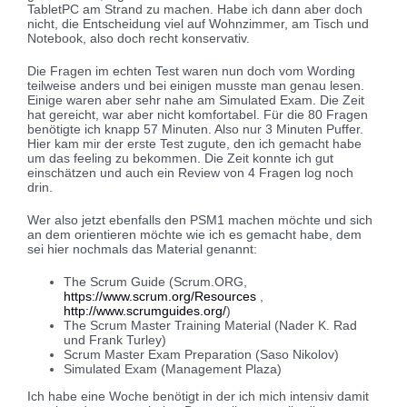
TabletPC am Strand zu machen. Habe ich dann aber doch
nicht, die Entscheidung viel auf Wohnzimmer, am Tisch und
Notebook, also doch recht konservativ.
Die Fragen im echten Test waren nun doch vom Wording
teilweise anders und bei einigen musste man genau lesen.
Einige waren aber sehr nahe am Simulated Exam. Die Zeit
hat gereicht, war aber nicht komfortabel. Für die 80 Fragen
benötigte ich knapp 57 Minuten. Also nur 3 Minuten Puffer.
Hier kam mir der erste Test zugute, den ich gemacht habe
um das feeling zu bekommen. Die Zeit konnte ich gut
einschätzen und auch ein Review von 4 Fragen log noch
drin.
Wer also jetzt ebenfalls den PSM1 machen möchte und sich
an dem orientieren möchte wie ich es gemacht habe, dem
sei hier nochmals das Material genannt:
The Scrum Guide (Scrum.ORG,
https://www.scrum.org/Resources
,
http://www.scrumguides.org/
)
The Scrum Master Training Material (Nader K. Rad
und Frank Turley)
Scrum Master Exam Preparation (Saso Nikolov)
Simulated Exam (Management Plaza)
Ich habe eine Woche benötigt in der ich mich intensiv damit