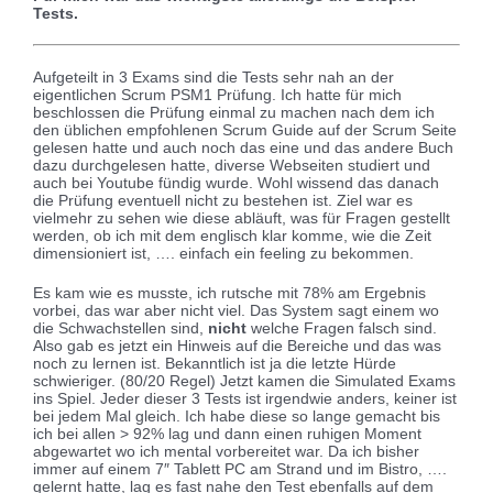
Tests.
Aufgeteilt in 3 Exams sind die Tests sehr nah an der
eigentlichen Scrum PSM1 Prüfung. Ich hatte für mich
beschlossen die Prüfung einmal zu machen nach dem ich
den üblichen empfohlenen Scrum Guide auf der Scrum Seite
gelesen hatte und auch noch das eine und das andere Buch
dazu durchgelesen hatte, diverse Webseiten studiert und
auch bei Youtube fündig wurde. Wohl wissend das danach
die Prüfung eventuell nicht zu bestehen ist. Ziel war es
vielmehr zu sehen wie diese abläuft, was für Fragen gestellt
werden, ob ich mit dem englisch klar komme, wie die Zeit
dimensioniert ist, …. einfach ein feeling zu bekommen.
Es kam wie es musste, ich rutsche mit 78% am Ergebnis
vorbei, das war aber nicht viel. Das System sagt einem wo
die Schwachstellen sind,
nicht
welche Fragen falsch sind.
Also gab es jetzt ein Hinweis auf die Bereiche und das was
noch zu lernen ist. Bekanntlich ist ja die letzte Hürde
schwieriger. (80/20 Regel) Jetzt kamen die Simulated Exams
ins Spiel. Jeder dieser 3 Tests ist irgendwie anders, keiner ist
bei jedem Mal gleich. Ich habe diese so lange gemacht bis
ich bei allen > 92% lag und dann einen ruhigen Moment
abgewartet wo ich mental vorbereitet war. Da ich bisher
immer auf einem 7″ Tablett PC am Strand und im Bistro, ….
gelernt hatte, lag es fast nahe den Test ebenfalls auf dem