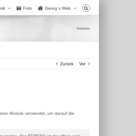
nik
Foto
Georg´s Web
Startseite
Zurück
Vor
einen Module verwendet, um darauf die
t werden. Der ESP8266 ist der ältere und