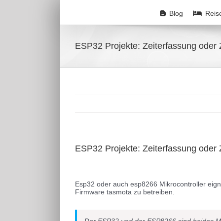
Zum
Inhalt
Blog
Reis
springen
ESP32 Projekte: Zeiterfassung oder 
ESP32 Projekte: Zeiterfassung oder 
Zeige
grösseres
Esp32 oder auch esp8266 Mikrocontroller eign
Bild
Firmware tasmota zu betreiben.
Der ESP32 und der ESP8266 sind beides Mikr