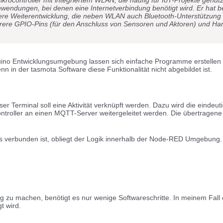
Anwendungen, bei denen eine Internetverbindung benötigt wird. Er hat
gere Weiterentwicklung, die neben WLAN auch Bluetooth-Unterstützung 
rere GPIO-Pins (für den Anschluss von Sensoren und Aktoren) und Har
duino Entwicklungsumgebung lassen sich einfache Programme erstellen 
enn in der tasmota Software diese Funktionalität nicht abgebildet ist.
er Terminal soll eine Aktivität verknüpft werden. Dazu wird die eindeu
troller an einen MQTT-Server weitergeleitet werden. Die übertragene In
s verbunden ist, obliegt der Logik innerhalb der Node-RED Umgebung.
u machen, benötigt es nur wenige Softwareschritte. In meinem Fall ei
t wird.