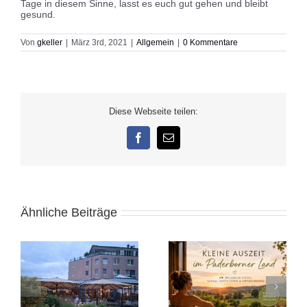
Tage in diesem Sinne, lasst es euch gut gehen und bleibt
gesund.
Von
gkeller
|
März 3rd, 2021
|
Allgemein
|
0 Kommentare
Diese Webseite teilen:
Facebook
E-
Mail
Ähnliche Beiträge
e
Kleine Auszeit in
Alicante November