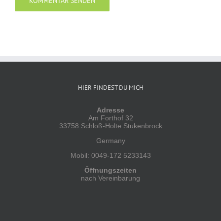
Alternative:
HIER FINDEST DU MICH
Adresse
Am Forthof 32
33758 Schloß-Holte Stukenbrock
Germany
Mobil: 0049-172 5233143
Öffnungszeiten
nach Vereinbarung