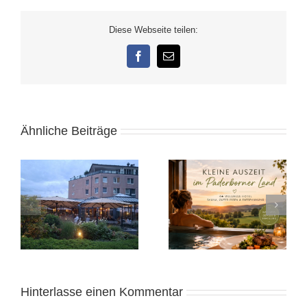
Diese Webseite teilen:
Facebook
E-
Mail
Ähnliche Beiträge
e
Kleine Auszeit in
Alicante November
Ostwestfalen
2025: Sonnige Auszeit
Hinterlasse einen Kommentar