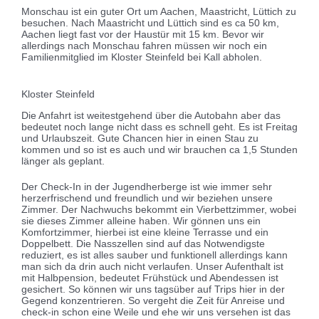
Monschau ist ein guter Ort um Aachen, Maastricht, Lüttich zu
besuchen. Nach Maastricht und Lüttich sind es ca 50 km,
Aachen liegt fast vor der Haustür mit 15 km. Bevor wir
allerdings nach Monschau fahren müssen wir noch ein
Familienmitglied im Kloster Steinfeld bei Kall abholen.
Kloster Steinfeld
Die Anfahrt ist weitestgehend über die Autobahn aber das
bedeutet noch lange nicht dass es schnell geht. Es ist Freitag
und Urlaubszeit. Gute Chancen hier in einen Stau zu
kommen und so ist es auch und wir brauchen ca 1,5 Stunden
länger als geplant.
Der Check-In in der Jugendherberge ist wie immer sehr
herzerfrischend und freundlich und wir beziehen unsere
Zimmer. Der Nachwuchs bekommt ein Vierbettzimmer, wobei
sie dieses Zimmer alleine haben. Wir gönnen uns ein
Komfortzimmer, hierbei ist eine kleine Terrasse und ein
Doppelbett. Die Nasszellen sind auf das Notwendigste
reduziert, es ist alles sauber und funktionell allerdings kann
man sich da drin auch nicht verlaufen. Unser Aufenthalt ist
mit Halbpension, bedeutet Frühstück und Abendessen ist
gesichert. So können wir uns tagsüber auf Trips hier in der
Gegend konzentrieren. So vergeht die Zeit für Anreise und
check-in schon eine Weile und ehe wir uns versehen ist das