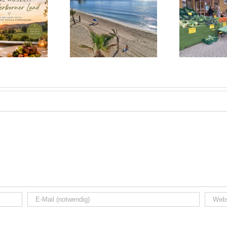
Jui
Heide 2025:
Alicante November
Norddeutsches
25: Sonnige Auszeit
Wochenende