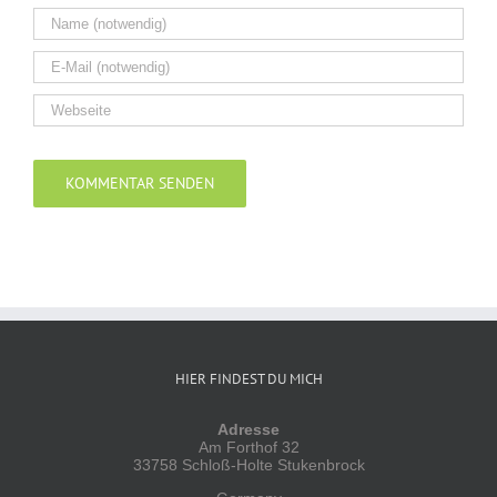
Alternative:
HIER FINDEST DU MICH
Adresse
Am Forthof 32
33758 Schloß-Holte Stukenbrock