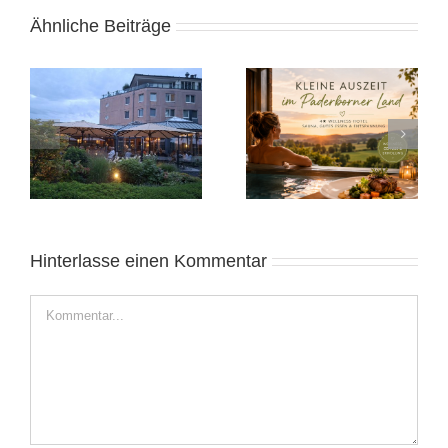
Ähnliche Beiträge
e
Kleine Auszeit in
Alicante November
Ostwestfalen
2025: Sonnige Auszeit
Hinterlasse einen Kommentar
Kommentar