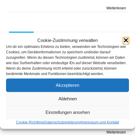
Weiterlesen
uch im Oversum
21
Winterberg
Cookie-Zustimmung verwalten
Allgemein
05, 2020
Um dir ein optimales Erlebnis zu bieten, verwenden wir Technologien wie
Cookies, um Geräteinformationen zu speichern und/oder darauf
zuzugreifen. Wenn du diesen Technologien zustimmst, können wir Daten
wie das Surfverhalten oder eindeutige IDs auf dieser Website verarbeiten.
Wenn du deine Zustimmung nicht erteilst oder zurückziehst, können
bestimmte Merkmale und Funktionen beeinträchtigt werden.
Zu Besuch im Oversum Winterberg
Akzeptieren
Von
gkeller
|
Mai 21st, 2020
|
Allgemein
|
0 Kommentare
Seit kurzem dürfen die Hotels in NRW wieder Gäste
Ablehnen
empfangen. Das Wetter ist super und ein langes
Wochenende steht vor der Tür. Raus aus der Bude, die Welt
entdecken. Spaß haben steht auf der Tagesordnung und das
Einstellungen ansehen
soll dort sein wo der Name Programm ist? Fort Fun im
Sauerland. Winterberg [...]
Cookie-Richtlinie
Datenschutzerklärung
Impressum und Kontakt
Weiterlesen