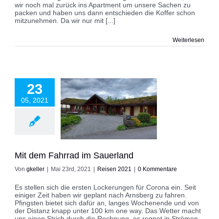
wir noch mal zurück ins Apartment um unsere Sachen zu
packen und haben uns dann entschieden die Koffer schon
mitzunehmen. Da wir nur mit [...]
Weiterlesen
23
05, 2021
dem Fahrrad im
Sauerland
eisen 2021
Mit dem Fahrrad im Sauerland
Von
gkeller
|
Mai 23rd, 2021
|
Reisen 2021
|
0 Kommentare
Es stellen sich die ersten Lockerungen für Corona ein. Seit
einiger Zeit haben wir geplant nach Arnsberg zu fahren.
Pfingsten bietet sich dafür an, langes Wochenende und von
der Distanz knapp unter 100 km one way. Das Wetter macht
uns einen Strich durch die Rechnung, es regnet in Strömen.