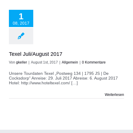
Juli/August 2017
1
Allgemein
08, 2017
Texel Juli/August 2017
Von
gkeller
|
August 1st, 2017
|
Allgemein
|
0 Kommentare
Unsere Tourdaten Texel „Postweg 134 | 1795 JS | De
Cocksdorp“ Anreise: 29. Juli 2017 Abreise: 6. August 2017
Hotel: http://www.hoteltexel.com/ […]
Weiterlesen