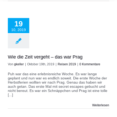
Zeit vergeht – das
19
war Prag
eisen 2019
10, 2019
Wie die Zeit vergeht – das war Prag
Von
gkeller
|
Oktober 19th, 2019
|
Reisen 2019
|
0 Kommentare
Puh war das eine erlebnisreiche Woche. Es war lange
geplant und nun war es endlich soweit. Die erste Woche der
Herbstferien wollten wir nach Prag. Genau das haben wir
auch getan. Das erste Mal mit secret escapes gebucht und
nicht bereut. Es war ein Schnäppchen und Prag ist eine tolle
[...]
Weiterlesen