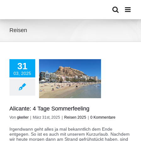
Zum
Inhalt
springen
Reisen
31
03, 2025
cante: 4 Tage
mmerfeeling
eisen 2025
Alicante: 4 Tage Sommerfeeling
Von
gkeller
|
März 31st, 2025
|
Reisen 2025
|
0 Kommentare
Irgendwann geht alles ja mal bekanntlich dem Ende
entgegen. So ist es auch mit unserem Kurzurlaub. Nachdem
wir heute morgen dann am Strand gefrühstückt haben, sind