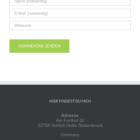
Alternative:
HIER FINDEST DU MICH
Adresse
Am Forthof 32
33758 Schloß-Holte Stukenbrock
Germany