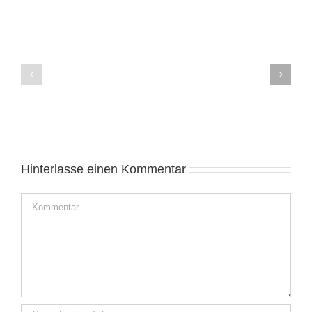
Segeln
Jahreswechsel
Herbst
2021/2022
2021
Hinterlasse einen Kommentar
Kommentar