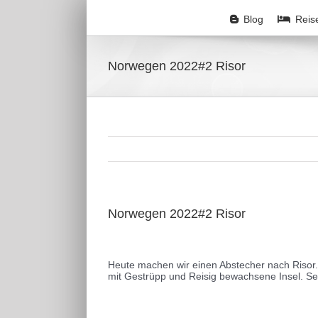
Zum
Inhalt
Blog
Reis
springen
Norwegen 2022#2 Risor
Norwegen 2022#2 Risor
Zeige
grösseres
Heute machen wir einen Abstecher nach Risor. R
Bild
mit Gestrüpp und Reisig bewachsene Insel. Seit