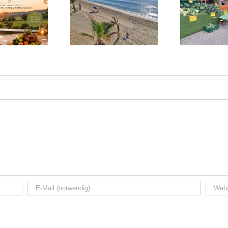
Heide 2025:
Alicante November
Norddeutsches
25: Sonnige Auszeit
Wochenende