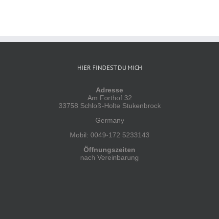
HIER FINDEST DU MICH
Adresse
Am Forthof 32
33758 Schloß-Holte Stukenbrock
Germany
Mobil: 0049-172 5233143
Öffnungszeiten
nach Vereinbarung