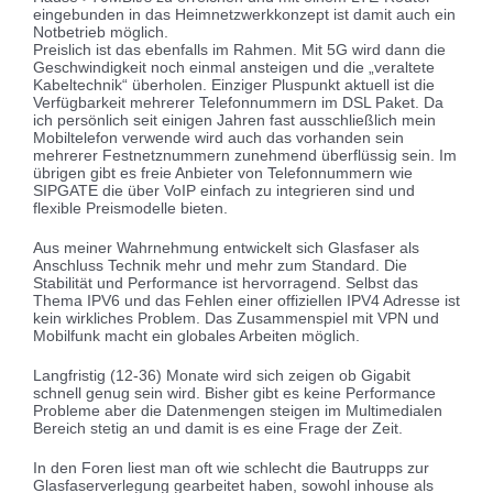
eingebunden in das Heimnetzwerkkonzept ist damit auch ein
Notbetrieb möglich.
Preislich ist das ebenfalls im Rahmen. Mit 5G wird dann die
Geschwindigkeit noch einmal ansteigen und die „veraltete
Kabeltechnik“ überholen. Einziger Pluspunkt aktuell ist die
Verfügbarkeit mehrerer Telefonnummern im DSL Paket. Da
ich persönlich seit einigen Jahren fast ausschließlich mein
Mobiltelefon verwende wird auch das vorhanden sein
mehrerer Festnetznummern zunehmend überflüssig sein. Im
übrigen gibt es freie Anbieter von Telefonnummern wie
SIPGATE die über VoIP einfach zu integrieren sind und
flexible Preismodelle bieten.
Aus meiner Wahrnehmung entwickelt sich Glasfaser als
Anschluss Technik mehr und mehr zum Standard. Die
Stabilität und Performance ist hervorragend. Selbst das
Thema IPV6 und das Fehlen einer offiziellen IPV4 Adresse ist
kein wirkliches Problem. Das Zusammenspiel mit VPN und
Mobilfunk macht ein globales Arbeiten möglich.
Langfristig (12-36) Monate wird sich zeigen ob Gigabit
schnell genug sein wird. Bisher gibt es keine Performance
Probleme aber die Datenmengen steigen im Multimedialen
Bereich stetig an und damit is es eine Frage der Zeit.
In den Foren liest man oft wie schlecht die Bautrupps zur
Glasfaserverlegung gearbeitet haben, sowohl inhouse als