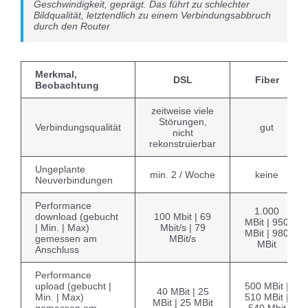
Geschwindigkeit, geprägt. Das führt zu schlechter
Bildqualität, letztendlich zu einem Verbindungsabbruch
durch den Router
Merkmal,
DSL
Fiber
Beobachtung
zeitweise viele
Störungen,
Verbindungsqualität
gut
nicht
rekonstruierbar
Ungeplante
min. 2 / Woche
keine
Neuverbindungen
Performance
1.000
download (gebucht
100 Mbit | 69
MBit | 950
| Min. | Max)
Mbit/s | 79
MBit | 980
gemessen am
MBit/s
MBit
Anschluss
Performance
upload (gebucht |
500 MBit |
40 MBit | 25
Min. | Max)
510 MBit |
MBit | 25 MBit
gemessen am
540 Mbit