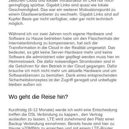
zwischen Cloud und lokaler Infrastruktur im LAN nur noch
geringfügig spürbar. Gigabit Links sind quasi wie lokale
Geschwindigkeit. Das war ein weiterer Motivationspunkt zu
einem Glasfaseranbieter zu wechseln. Gigabit Links sind auf
Kupfer Basis gar nicht verfügbar, oder gar nicht technisch
möglich.
Während ich vor zwei Jahren noch eigene Hardware und
Software zu Hause betrieben habe um den Flaschenhals der
Internetanbindung zu kompensieren, hat sich die
Transformation in die Cloud in der Realität umgesetzt. Das
bedeutet, es gibt keine Server-Hardware mehr und keine
Software die administriert oder gepflegt werden muss hier im
Heimnetzwerk. Die dafür notwendigen Stromkosten sind in
die Gebühren für den Betrieb in der Cloud gegangen. Dafür
brauche ich mich nicht mehr um aktuelle Hardware und um
Softwarelizenzen zu bemühen. Dank eines entsprechenden
Sicherheitskonzeptes ist der Zugriff geregelt und unbefugte
bleiben außen vor.
Wo geht die Reise hin?
Kurzfristig (6-12 Monate) werde ich wohl eine Entscheidung
treffen die DSL Verbindung zu kappen., den Vertrag
auslaufen zu lassen. LTE wird zunehmend den Platz einer
Backup Verbindung einnehmen. Bereits heute sind hier zu
Hause >70MBit/s zu erreichen und mit einem LTE-Router