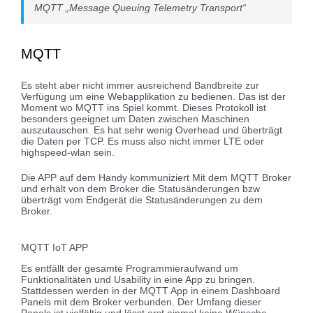
MQTT „Message Queuing Telemetry Transport“
MQTT
Es steht aber nicht immer ausreichend Bandbreite zur
Verfügung um eine Webapplikation zu bedienen. Das ist der
Moment wo MQTT ins Spiel kommt. Dieses Protokoll ist
besonders geeignet um Daten zwischen Maschinen
auszutauschen. Es hat sehr wenig Overhead und überträgt
die Daten per TCP. Es muss also nicht immer LTE oder
highspeed-wlan sein.
Die APP auf dem Handy kommuniziert Mit dem MQTT Broker
und erhält von dem Broker die Statusänderungen bzw
überträgt vom Endgerät die Statusänderungen zu dem
Broker.
MQTT IoT APP
Es entfällt der gesamte Programmieraufwand um
Funktionalitäten und Usability in eine App zu bringen.
Stattdessen werden in der MQTT App in einem Dashboard
Panels mit dem Broker verbunden. Der Umfang dieser
Panels ist vielfältig und lässt erst einmal keine Wünsche