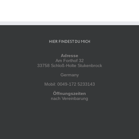
HIER FINDEST DU MICH
Adresse
Am Forthof 32
33758 Schloß-Holte Stukenbrock
Germany
Mobil: 0049-172 5233143
Öffnungszeiten
nach Vereinbarung