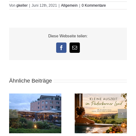
Von
gkeller
|
Juni 12th, 2021
|
Allgemein
|
0 Kommentare
Diese Webseite teilen:
Facebook
E-
Mail
Ähnliche Beiträge
e
Kleine Auszeit in
Alicante November
Ostwestfalen
2025: Sonnige Auszeit