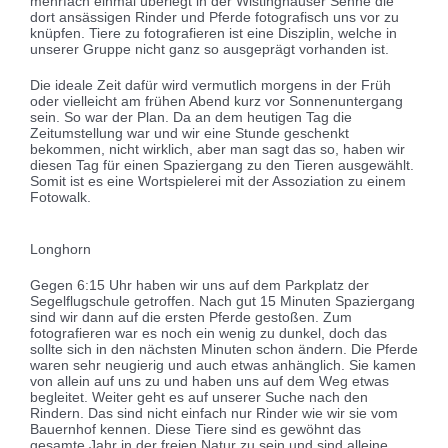
mehrfach einmal überlegt in der Wistinghauser Senne die
dort ansässigen Rinder und Pferde fotografisch uns vor zu
knüpfen. Tiere zu fotografieren ist eine Disziplin, welche in
unserer Gruppe nicht ganz so ausgeprägt vorhanden ist.
Die ideale Zeit dafür wird vermutlich morgens in der Früh
oder vielleicht am frühen Abend kurz vor Sonnenuntergang
sein. So war der Plan. Da an dem heutigen Tag die
Zeitumstellung war und wir eine Stunde geschenkt
bekommen, nicht wirklich, aber man sagt das so, haben wir
diesen Tag für einen Spaziergang zu den Tieren ausgewählt.
Somit ist es eine Wortspielerei mit der Assoziation zu einem
Fotowalk.
Longhorn
Gegen 6:15 Uhr haben wir uns auf dem Parkplatz der
Segelflugschule getroffen. Nach gut 15 Minuten Spaziergang
sind wir dann auf die ersten Pferde gestoßen. Zum
fotografieren war es noch ein wenig zu dunkel, doch das
sollte sich in den nächsten Minuten schon ändern. Die Pferde
waren sehr neugierig und auch etwas anhänglich. Sie kamen
von allein auf uns zu und haben uns auf dem Weg etwas
begleitet. Weiter geht es auf unserer Suche nach den
Rindern. Das sind nicht einfach nur Rinder wie wir sie vom
Bauernhof kennen. Diese Tiere sind es gewöhnt das
gesamte Jahr in der freien Natur zu sein und sind alleine