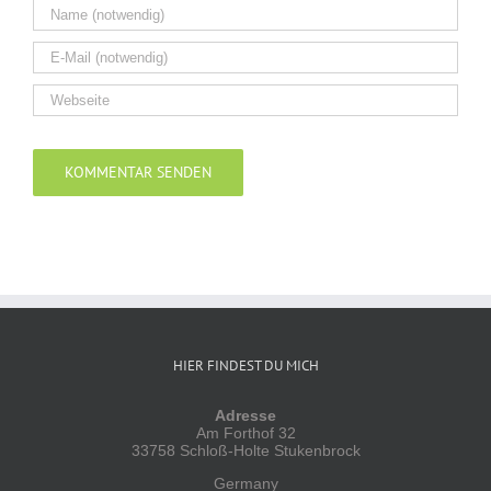
Alternative:
HIER FINDEST DU MICH
Adresse
Am Forthof 32
33758 Schloß-Holte Stukenbrock
Germany