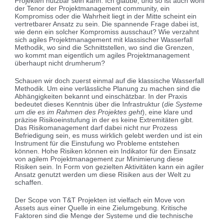
Projekten nutzbar sein kann. Ich glaube, und so ist auch wohl
der Tenor der Projektmanagement community, ein
Kompromiss oder die Wahrheit liegt in der Mitte scheint ein
vertretbarer Ansatz zu sein. Die spannende Frage dabei ist,
wie denn ein solcher Kompromiss ausschaut? Wie verzahnt
sich agiles Projektmanagement mit klassischer Wasserfall
Methodik, wo sind die Schnittstellen, wo sind die Grenzen,
wo kommt man eigentlich um agiles Projektmanagement
überhaupt nicht drumherum?
Schauen wir doch zuerst einmal auf die klassische Wasserfall
Methodik. Um eine verlässliche Planung zu machen sind die
Abhängigkeiten bekannt und einschätzbar. In der Praxis
bedeutet dieses Kenntnis über die Infrastruktur (
die Systeme
um die es im Rahmen des Projektes geht
), eine klare und
präzise Risikoeinstufung in der es keine Extremitäten gibt.
Das Risikomanagement darf dabei nicht nur Prozess
Befriedigung sein, es muss wirklich gelebt werden und ist ein
Instrument für die Einstufung wo Probleme entstehen
können. Hohe Risiken können ein Indikator für den Einsatz
von agilem Projektmanagement zur Minimierung diese
Risiken sein. In Form von gezielten Aktivitäten kann ein agiler
Ansatz genutzt werden um diese Risiken aus der Welt zu
schaffen.
Der Scope von T&T Projekten ist vielfach ein Move von
Assets aus einer Quelle in eine Zielumgebung. Kritische
Faktoren sind die Menge der Systeme und die technische