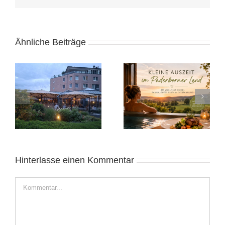
Ähnliche Beiträge
e
Kleine Auszeit in
Alicante November
Ostwestfalen
2025: Sonnige Auszeit
Hinterlasse einen Kommentar
Kommentar