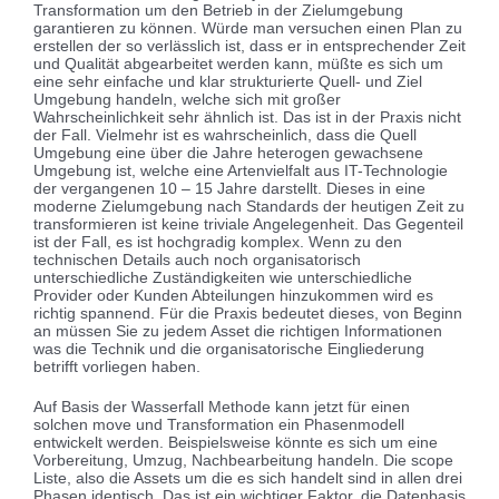
Transformation um den Betrieb in der Zielumgebung
garantieren zu können. Würde man versuchen einen Plan zu
erstellen der so verlässlich ist, dass er in entsprechender Zeit
und Qualität abgearbeitet werden kann, müßte es sich um
eine sehr einfache und klar strukturierte Quell- und Ziel
Umgebung handeln, welche sich mit großer
Wahrscheinlichkeit sehr ähnlich ist. Das ist in der Praxis nicht
der Fall. Vielmehr ist es wahrscheinlich, dass die Quell
Umgebung eine über die Jahre heterogen gewachsene
Umgebung ist, welche eine Artenvielfalt aus IT-Technologie
der vergangenen 10 – 15 Jahre darstellt. Dieses in eine
moderne Zielumgebung nach Standards der heutigen Zeit zu
transformieren ist keine triviale Angelegenheit. Das Gegenteil
ist der Fall, es ist hochgradig komplex. Wenn zu den
technischen Details auch noch organisatorisch
unterschiedliche Zuständigkeiten wie unterschiedliche
Provider oder Kunden Abteilungen hinzukommen wird es
richtig spannend. Für die Praxis bedeutet dieses, von Beginn
an müssen Sie zu jedem Asset die richtigen Informationen
was die Technik und die organisatorische Eingliederung
betrifft vorliegen haben.
Auf Basis der Wasserfall Methode kann jetzt für einen
solchen move und Transformation ein Phasenmodell
entwickelt werden. Beispielsweise könnte es sich um eine
Vorbereitung, Umzug, Nachbearbeitung handeln. Die scope
Liste, also die Assets um die es sich handelt sind in allen drei
Phasen identisch. Das ist ein wichtiger Faktor, die Datenbasis