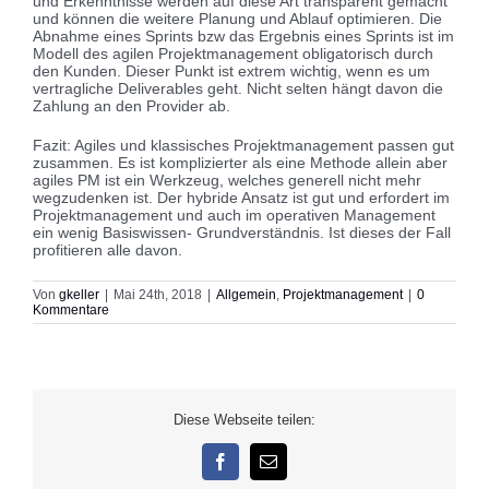
und Erkenntnisse werden auf diese Art transparent gemacht
und können die weitere Planung und Ablauf optimieren. Die
Abnahme eines Sprints bzw das Ergebnis eines Sprints ist im
Modell des agilen Projektmanagement obligatorisch durch
den Kunden. Dieser Punkt ist extrem wichtig, wenn es um
vertragliche Deliverables geht. Nicht selten hängt davon die
Zahlung an den Provider ab.
Fazit: Agiles und klassisches Projektmanagement passen gut
zusammen. Es ist komplizierter als eine Methode allein aber
agiles PM ist ein Werkzeug, welches generell nicht mehr
wegzudenken ist. Der hybride Ansatz ist gut und erfordert im
Projektmanagement und auch im operativen Management
ein wenig Basiswissen- Grundverständnis. Ist dieses der Fall
profitieren alle davon.
Von
gkeller
|
Mai 24th, 2018
|
Allgemein
,
Projektmanagement
|
0
Kommentare
Diese Webseite teilen:
Facebook
E-
Mail