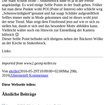
Die Stadt Schloß Holte – Stukenbrock hatte es ja in der Presse
angekündigt. Es wird einige Selfie Points in der Stadt geben. Früher
hat man diese Punkte wohl POI (Point of Interest) oder schlicht weg
„Sehenswürdigkeit“genannt und hat soagr Schilder aufgestellt
Seit
Selfies immer mehr in Mode gekommen sind ist dieses wohl jetzt
der neue Trend. Man zeigt dem Fotofreund jetzt auf wie er sich zu
stellen hat, damit er sich und das besondere Motiv abbilden kann.
Vielleicht währe noch ein Hinweis zur Einstellung der Kamera
hilfreich 😉
Dieser Selfie Point befindet sich übrigens neben der Bäckerei Wölke
an der Kirche in Stukenbrock.
Links:
imported from www2.georg-keller.eu
Von
gkeller
|
2016-05-29T10:09:00+02:00
Mai 29th,
2016
|
Allgemein
|
0 Kommentare
Diese Webseite teilen:
Facebook
E-
Ähnliche Beiträge
Mail