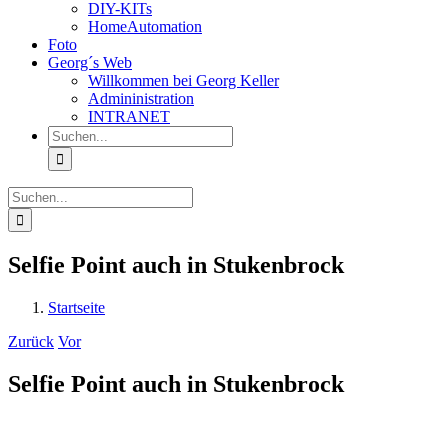
DIY-KITs
HomeAutomation
Foto
Georg´s Web
Willkommen bei Georg Keller
Admininistration
INTRANET
Suche
nach:
Suche
nach:
Selfie Point auch in Stukenbrock
Startseite
Zurück
Vor
Selfie Point auch in Stukenbrock
Zeige
grösseres