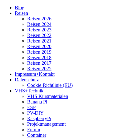
Zum
Blog
Inhalt
Reisen
springen
Reisen 2026
Reisen 2024
Reisen 2023
Reisen 2022
Reisen 2021
Reisen 2020
Reisen 2019
Reisen 2018
Reisen 2017
Reisen 2025
Impressum+Kontakt
Datenschutz
Cookie-Richtlinie (EU)
VHS+Technik
VHS Kursmaterialen
Banana Pi
ESP
PV-DIY
RaspberryPi
Projektmanagement
Forum
Container