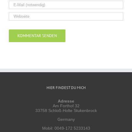
Alternative:
HIER FINDEST DU MICH
Adresse
Am Forthof 32
33758 Schloß-Holte Stukenbrock
Germany
Mobil: 0049-172 5233143