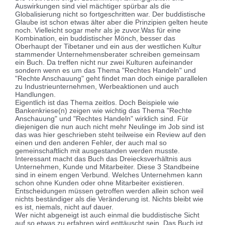
Auswirkungen sind viel mächtiger spürbar als die
Globalisierung nicht so fortgeschritten war. Der buddistische
Glaube ist schon etwas älter aber die Prinzipien gelten heute
noch. Vielleicht sogar mehr als je zuvor.
Was für eine
Kombination, ein buddistischer Mönch, besser das
Oberhaupt der Tibetaner und ein aus der westlichen Kultur
stammender Unternehmensberater schreiben gemeinsam
ein Buch. Da treffen nicht nur zwei Kulturen aufeinander
sondern wenn es um das Thema "Rechtes Handeln" und
"Rechte Anschauung" geht findet man doch einige parallelen
zu Industrieunternehmen, Werbeaktionen und auch
Handlungen.
Eigentlich ist das Thema zeitlos. Doch Beispiele wie
Bankenkriese(n) zeigen wie wichtig das Thema "Rechte
Anschauung" und "Rechtes Handeln" wirklich sind. Für
diejenigen die nun auch nicht mehr Neulinge im Job sind ist
das was hier geschrieben steht teilweise ein Review auf den
einen und den anderen Fehler, der auch mal so
gemeinschaftlich mit ausgestanden werden musste.
Interessant macht das Buch das Dreiecksverhältnis aus
Unternehmen, Kunde und Mitarbeiter. Diese 3 Standbeine
sind in einem engen Verbund. Welches Unternehmen kann
schon ohne Kunden oder ohne Mitarbeiter existieren.
Entscheidungen müssen getroffen werden allein schon weil
nichts beständiger als die Veränderung ist. Nichts bleibt wie
es ist, niemals, nicht auf dauer.
Wer nicht abgeneigt ist auch einmal die buddistische Sicht
auf so etwas zu erfahren wird enttäuscht sein. Das Buch ist