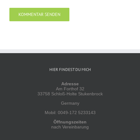
Alternative:
HIER FINDEST DU MICH
Adresse
Am Forthof 32
33758 Schloß-Holte Stukenbrock
Germany
Mobil: 0049-172 5233143
Öffnungszeiten
nach Vereinbarung