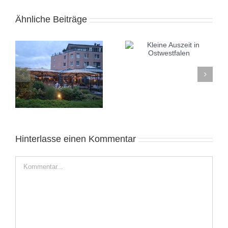
Ähnliche Beiträge
Kleine Auszeit in
Alicante November
Ostwestfalen
2025: Sonnige Auszeit
e
Hinterlasse einen Kommentar
Kommentar