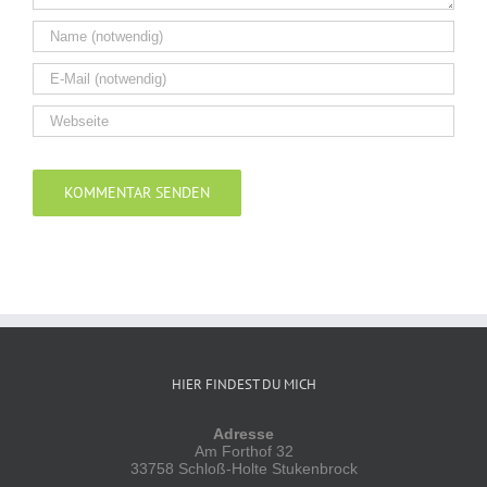
Alternative:
HIER FINDEST DU MICH
Adresse
Am Forthof 32
33758 Schloß-Holte Stukenbrock