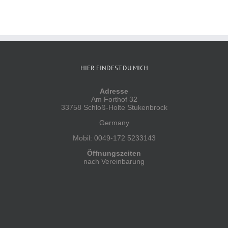
HIER FINDEST DU MICH
Adresse
Am Forthof 32
33758 Schloß-Holte Stukenbrock
Germany
Mobil: 0049-172 5233143
Öffnungszeiten
nach Vereinbarung