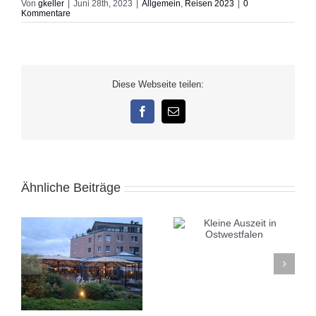
Von
gkeller
|
Juni 28th, 2023
|
Allgemein
,
Reisen 2023
|
0
Kommentare
Diese Webseite teilen:
Facebook
E-
Mail
Ähnliche Beiträge
Kleine Auszeit in
Alicante November
Ostwestfalen
2025: Sonnige Auszeit
e