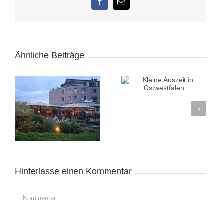
Facebook
E-
Mail
Ähnliche Beiträge
Kleine Auszeit in
Alicante November
Ostwestfalen
2025: Sonnige Auszeit
e
Hinterlasse einen Kommentar
Kommentar