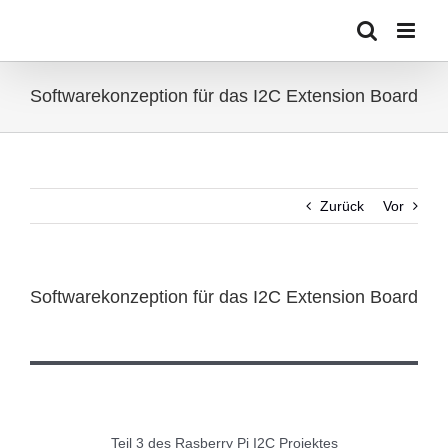
Zum
Inhalt
springen
Softwarekonzeption für das I2C Extension Board
Zurück
Vor
Softwarekonzeption für das I2C Extension Board
Zeige
grösseres
Bild
Teil 3 des Rasberry Pi I2C Projektes