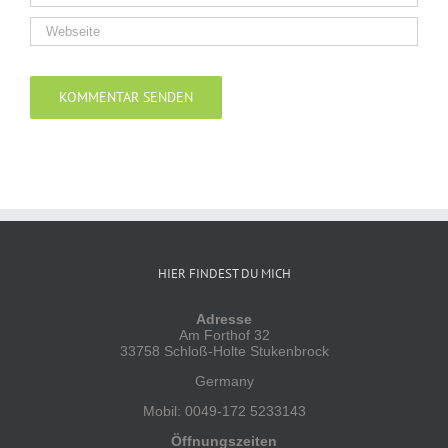
Alternative:
HIER FINDEST DU MICH
Adresse
Am Forthof 32
33758 Schloß-Holte Stukenbrock
Germany
Mobil: 0049-172 5233143
Öffnungszeiten