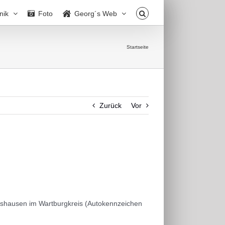
nik
Foto
Georg´s Web
Startseite
Zurück
Vor
rnshausen im Wartburgkreis (Autokennzeichen