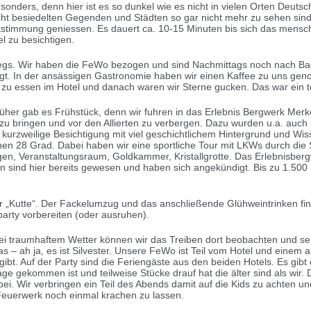
ders, denn hier ist es so dunkel wie es nicht in vielen Orten Deutsch
icht besiedelten Gegenden und Städten so gar nicht mehr zu sehen sin
htstimmung geniessen. Es dauert ca. 10-15 Minuten bis sich das mensc
l zu besichtigen.
erwegs. Wir haben die FeWo bezogen und sind Nachmittags noch nach B
igt. In der ansässigen Gastronomie haben wir einen Kaffee zu uns 
zu essen im Hotel und danach waren wir Sterne gucken. Das war ein to
rüher gab es Frühstück, denn wir fuhren in das Erlebnis Bergwerk Merker
t zu bringen und vor den Allierten zu verbergen. Dazu wurden u.a. au
kurzweilige Besichtigung mit viel geschichtlichem Hintergrund und Wiss
en 28 Grad. Dabei haben wir eine sportliche Tour mit LKWs durch die S
, Veranstaltungsraum, Goldkammer, Kristallgrotte. Das Erlebnisbergw
sind hier bereits gewesen und haben sich angekündigt. Bis zu 1.500 
r „Kutte“. Der Fackelumzug und das anschließende Glühweintrinken fin
arty vorbereiten (oder ausruhen).
Bei traumhaftem Wetter können wir das Treiben dort beobachten und s
– ah ja, es ist Silvester. Unsere FeWo ist Teil vom Hotel und einem an
gibt. Auf der Party sind die Feriengäste aus den beiden Hotels. Es gibt
age gekommen ist und teilweise Stücke drauf hat die älter sind als wi
i. Wir verbringen ein Teil des Abends damit auf die Kids zu achten und
Feuerwerk noch einmal krachen zu lassen.