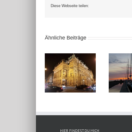
Diese Webseite teilen:
Ähnliche Beiträge
Segeltörn auf der
Wie die Zeit vergeht –
Ostsee – neuer
das war Prag
Crewman gesucht
HIER FINDEST DU MICH