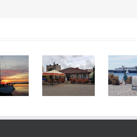
Summertime, Zeit für
Freundliches Polen
einen Travel report