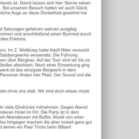
lands ist. Damit lassen sich hier Sterne sehen
d. Bei unserem Besuch hatten wir auch Glück,
hliche Auge an diese Dunkelheit gewöhnt hat
ad Salzungen gefahren wahren ausgibig
genommen und anschließend einen Bummel durch
lles Erlebnis.
s. Im 2. Weltkrieg hatte Adolf Hitler versucht
ch Salzbergwerke verwendet. Die Führung
en über Bergbau. Auf der Tour sind wir bis ca.
tollen absolviert. Nach einer Einweisung ging
erk ist das einzigste Bergwerk in dem
Personen finden hier Platz. Der Sound und die
det ohne uns statt. Wir sind doch etwas müde
ehr viele Eindrücke mitnehmen. Gegen Abend
deren Hotel im Ort. Die Party ist in dem
 ein Abendessen mit Buffet, Musik von einer
r. Das hingegen machen die aber soweit ganz gut
 denen ein Paar Tricks beim Billiard