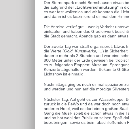
Der Sternenpark macht Bernshausen etwas beson
die aufgrund der „
Lichtverschmutzung
“ in d
es war fast wolkenlos und wir konnten die Lic
und dann ist es faszinierend einmal den Himme
Die Anreise verlief gut – wenig Verkehr unt
einkaufen und haben das Gradierwerk besicht
die Stadt gemacht. Abends gab es dann etwas 
Der zweite Tag war straff organisieret. Etwas f
die Werte (
Gold, Kunstwerke, …
) in Sicherhei
dauerte mehr als 2 Stunden und war eine sehr 
800 Meter unter der Erde gewesen bei tropisch
es zu folgenden Etappen: Museum, Sprengungen
Konzerte abgehalten werden. Bekannte Größen 
Lichtshow ist einmalig.
Nachmittags ging es noch einmal spazieren zu
und werden und nun auf die morgige Silvesterp
Nächster Tag. Auf geht es zur Wasserkuppe. 
zurück in die FeWo und da war doch noch etwas 
anderen Hotel, weil es dort einen großen Saal 
Gang die Musik spielt die schon etwas in die T
und so hat wohl das Publikum seinen Spaß dabe
beizubringen, sowie es beim abschließenden 