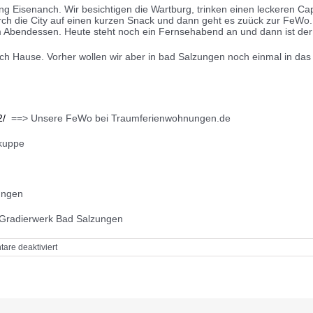
ng Eisenanch. Wir besichtigen die Wartburg, trinken einen leckeren 
durch die City auf einen kurzen Snack und dann geht es zuück zur FeWo
 Abendessen. Heute steht noch ein Fernsehabend an und dann ist der
h Hause. Vorher wollen wir aber in bad Salzungen noch einmal in das
2/
==> Unsere FeWo bei Traumferienwohnungen.de
kuppe
ungen
 Gradierwerk Bad Salzungen
für
re deaktiviert
Bernshausen