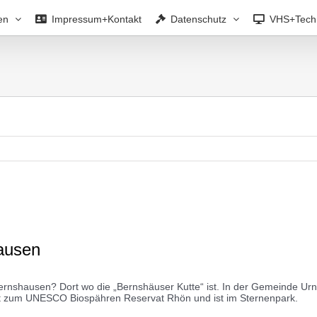
en
Impressum+Kontakt
Datenschutz
VHS+Tech
hausen
h Bernshausen? Dort wo die „Bernshäuser Kutte“ ist. In der Gemeinde U
ört zum UNESCO Biospähren Reservat Rhön und ist im Sternenpark.