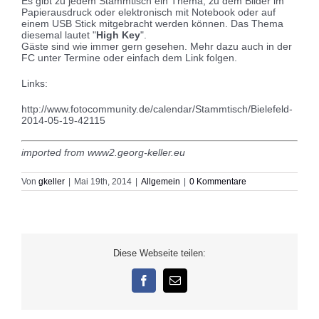
Es gibt zu jedem Stammtisch ein Thema, zu dem Bilder im
Papierausdruck oder elektronisch mit Notebook oder auf
einem USB Stick mitgebracht werden können. Das Thema
diesemal lautet "
High Key
".
Gäste sind wie immer gern gesehen. Mehr dazu auch in der
FC unter Termine oder einfach dem Link folgen.
Links:
http://www.fotocommunity.de/calendar/Stammtisch/Bielefeld-
2014-05-19-42115
imported from www2.georg-keller.eu
Von
gkeller
|
Mai 19th, 2014
|
Allgemein
|
0 Kommentare
Diese Webseite teilen:
Facebook
E-
Mail