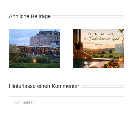
Ähnliche Beiträge
e
Kleine Auszeit in
Alicante November
Ostwestfalen
2025: Sonnige Auszeit
Hinterlasse einen Kommentar
Kommentar