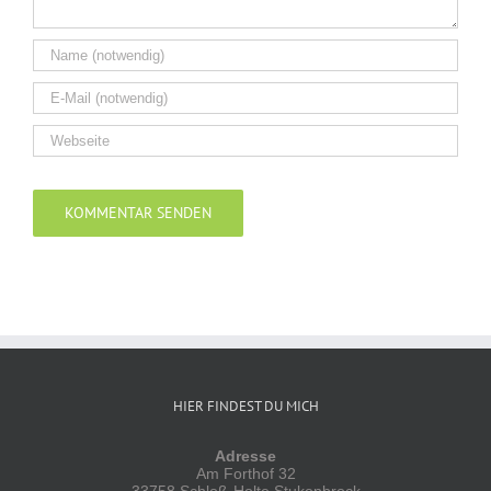
Alternative:
HIER FINDEST DU MICH
Adresse
Am Forthof 32
33758 Schloß-Holte Stukenbrock