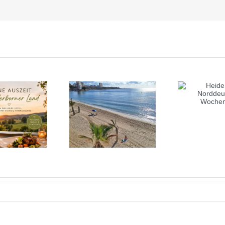
Heide 2025:
Norddeutsches
Wochenende
Alicante November
Jui
25: Sonnige Auszeit