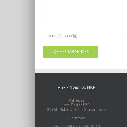
Alternative:
HIER FINDEST DU MICH
Adresse
Am Forthof 32
33758 Schloß-Holte Stukenbrock
Germany
Mobil: 0049-172 5233143