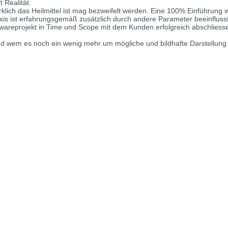
t Realität.
rklich das Heilmittel ist mag bezweifelt werden. Eine 100% Einführung w
axis ist erfahrungsgemäß zusätzlich durch andere Parameter beeinflusst
twareprojekt in Time und Scope mit dem Kunden erfolgreich abschliess
 und wem es noch ein wenig mehr um mögliche und bildhafte Darstellun