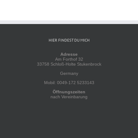
HIER FINDEST DU MICH
Adresse
Am Forthof 32
33758 Schloß-Holte Stukenbrock
Germany
Mobil: 0049-172 5233143
Öffnungszeiten
nach Vereinbarung