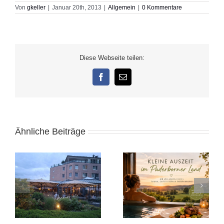
Von
gkeller
|
Januar 20th, 2013
|
Allgemein
|
0 Kommentare
Diese Webseite teilen:
Facebook
E-
Mail
Ähnliche Beiträge
e
Kleine Auszeit in
Alicante November
Ostwestfalen
2025: Sonnige Auszeit