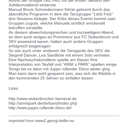
Auftritt der Gruppe Letz Fetz mit der ersten Session den
Jubiläumsabend eintanzte.
Manuel Brock-Schniedermann führte gekonnt durch das
abendliche Programm in dem die Tanzgruppe "Letzt Fetz"
drei Sessions belegte. Der Erlös dieses Events kommt zwei
Gruppen zugute, welche Manuela sichtlich emotionell
betroffen vorstellte.
An diesem abwechslungsreichen und kurzweiligem Abend,
an dem auch einiges an Prominenz aus FC Stukenbrock und
SKV anwesend waren, hatten auch andere Gruppen
erfolgreich beigetragen.
So war auch unter anderem die Tanzgarde des SKV, die
Stegreif Dancer, Lea Sandbote mit einem Solo vertreten.
Eine Nachwuchskünstlerin spielte am Klavier Ihre
Interpretation von Skyfall und "ANNI´s PARK" spielten einige
Songs bis es dann mit Jupps rollender Disco weiter ging.
Man kann dann wohl gespannt sein, was sich die Mädels in
den kommenden 25 Jahren so einfallen lassen.
Links:
http://www.stukenbrocker-karneval.de
http://annispark.de/de/band/index.php
http://www.jupps-rollende-disco.de/
imported from www2.georg-keller.eu