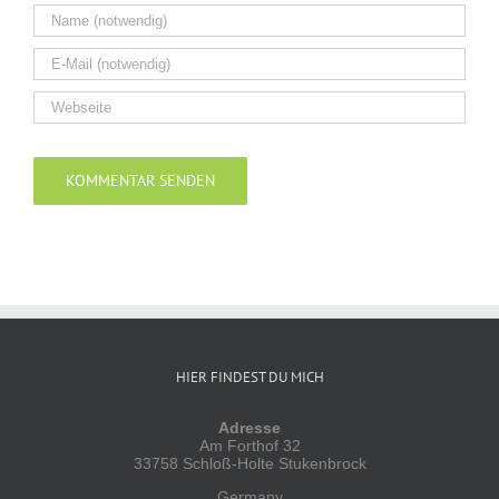
Alternative:
HIER FINDEST DU MICH
Adresse
Am Forthof 32
33758 Schloß-Holte Stukenbrock
Germany