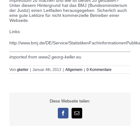
Impressum zu machen und wie ist dieses zu gestalten?"
Unter diesem Hintergrund hat das BMJ (Bundesministerium
der Justiz) einen Leitfaden herausgegeben. Sicherlich auch
eine gute Lektüre für nicht kommerzielle Betreiber einer
Webseite.
Links:
http://www.bmj.de/DE/Service/StatistikenFachinformationenPublik
imported from www2.georg-keller.eu
Von
gkeller
|
Januar 4th, 2013
|
Allgemein
|
0 Kommentare
Diese Webseite teilen:
Facebook
E-
Mail