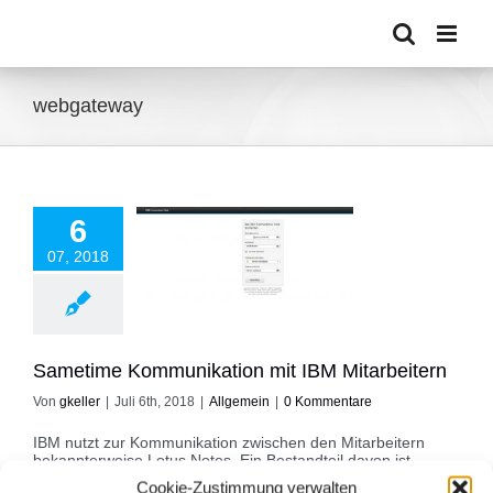
Zum
Inhalt
springen
webgateway
6
07, 2018
e Kommunikation
BM Mitarbeitern
Allgemein
Sametime Kommunikation mit IBM Mitarbeitern
Von
gkeller
|
Juli 6th, 2018
|
Allgemein
|
0 Kommentare
IBM nutzt zur Kommunikation zwischen den Mitarbeitern
bekannterweise Lotus Notes. Ein Bestandteil davon ist
SAMETIME. Sametime ist primär ein Chat System quasi zur
Cookie-Zustimmung verwalten