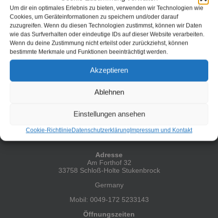
Echtzeitkommunikation mit einem oder mehreren Kollegen.
Um dir ein optimales Erlebnis zu bieten, verwenden wir Technologien wie
Diese Kommunikation, vielfach genutzt für kleine
Abstimmungen bis hin zu Dokumentation von gemeinsamen
Cookies, um Geräteinformationen zu speichern und/oder darauf
Ergebnissen, ist im Hause IBM nicht mehr wegzudenken. [...]
zuzugreifen. Wenn du diesen Technologien zustimmst, können wir Daten
wie das Surfverhalten oder eindeutige IDs auf dieser Website verarbeiten.
Wenn du deine Zustimmung nicht erteilst oder zurückziehst, können
Weiterlesen
bestimmte Merkmale und Funktionen beeinträchtigt werden.
Akzeptieren
Ablehnen
Einstellungen ansehen
Cookie-Richtlinie
Datenschutzerklärung
Impressum und Kontakt
HIER FINDEST DU MICH
Adresse
Am Forthof 32
33758 Schloß-Holte Stukenbrock
Germany
Mobil: 0049-172 5233143
Öffnungszeiten