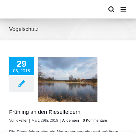
Zum
Inhalt
springen
Vogelschutz
29
03, 2018
hling an den
eselfeldern
Allgemein
Frühling an den Rieselfeldern
Von
gkeller
|
März 29th, 2018
|
Allgemein
|
0 Kommentare
Die Rieselfelder sind ein Naturschutzgebiet und gehört zu