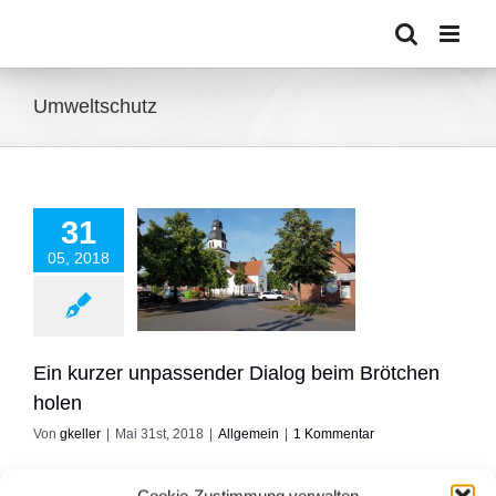
Zum
Inhalt
springen
Umweltschutz
31
05, 2018
rzer unpassender
g beim Brötchen
holen
Allgemein
Ein kurzer unpassender Dialog beim Brötchen
holen
Von
gkeller
|
Mai 31st, 2018
|
Allgemein
|
1 Kommentar
Sonntags morgens hole ich öfters mal die Brötchen beim
Bäcker. Heute morgen auch mal mit dem Fahrrad. Muss ja