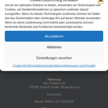
Cookie-Zustimmung verwalten
nicht immer das Auto sein. In Umweltfragen sind aber andere
Um dir ein optimales Erlebnis zu bieten, verwenden wir Technologien wie
Leute wohl ganz anders unterwegs als ich. Ich stelle mein
Cookies, um Geräteinformationen zu speichern und/oder darauf
Fahrrad ab und sehe einen weißen Mercedes SUV der
zuzugreifen. Wenn du diesen Technologien zustimmst, können wir Daten
neben mir [...]
wie das Surfverhalten oder eindeutige IDs auf dieser Website verarbeiten.
Wenn du deine Zustimmung nicht erteilst oder zurückziehst, können
Weiterlesen
bestimmte Merkmale und Funktionen beeinträchtigt werden.
Akzeptieren
Ablehnen
Einstellungen ansehen
Cookie-Richtlinie
Datenschutzerklärung
Impressum und Kontakt
HIER FINDEST DU MICH
Adresse
Am Forthof 32
33758 Schloß-Holte Stukenbrock
Germany
Mobil: 0049-172 5233143