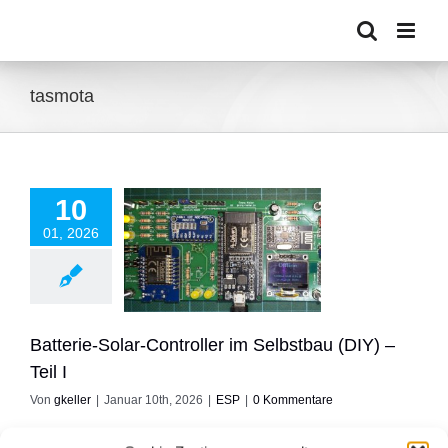
Zum
Inhalt
springen
tasmota
10
01, 2026
Solar-Controller im
au (DIY) – Teil I
ESP
Batterie-Solar-Controller im Selbstbau (DIY) –
Teil I
Von
gkeller
|
Januar 10th, 2026
|
ESP
|
0 Kommentare
In der Weihnachtszeit hatte ich mal wieder etwas Zeit und