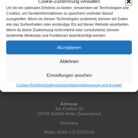
Cookie-Zustimmung verwalten
auch die Gelegenheit etwas am Thema Homeautomation zu
basteln. Die Idee war, in 2026 soll die erzeugte Solarenergie
Um dir ein optimales Erlebnis zu bieten, verwenden wir Technologien wie
noch besser genutzt werden. Da wir bereits das
Cookies, um Geräteinformationen zu speichern und/oder darauf
Energierouting mit den bestehenden Verbrauchern ganz gut
zuzugreifen. Wenn du diesen Technologien zustimmst, können wir Daten
im Griff haben, kommt nun das Thema [...]
wie das Surfverhalten oder eindeutige IDs auf dieser Website verarbeiten.
Wenn du deine Zustimmung nicht erteilst oder zurückziehst, können
Weiterlesen
bestimmte Merkmale und Funktionen beeinträchtigt werden.
Akzeptieren
Ablehnen
Einstellungen ansehen
Cookie-Richtlinie
Datenschutzerklärung
Impressum und Kontakt
HIER FINDEST DU MICH
Adresse
Am Forthof 32
33758 Schloß-Holte Stukenbrock
Germany
Mobil: 0049-172 5233143