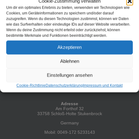
ich schon seit ich klein bin. Gut 200 Meter Luftlinie von dort
Cookie-Zustimmung verwalten
bin ich aufgewachsen. Meine Eltern sind dort damals
Um dir ein optimales Erlebnis zu bieten, verwenden wir Technologien wie
regelmäßig gewesen, man kann sagen es war ihr
Cookies, um Geräteinformationen zu speichern und/oder darauf
Stammlokal um sich mit Freunden zum geselligen
zuzugreifen. Wenn du diesen Technologien zustimmst, können wir Daten
Beisammensein zu treffen. Das ist mittlerweile aber [...]
wie das Surfverhalten oder eindeutige IDs auf dieser Website verarbeiten.
Wenn du deine Zustimmung nicht erteilst oder zurückziehst, können
Weiterlesen
bestimmte Merkmale und Funktionen beeinträchtigt werden.
Akzeptieren
Ablehnen
Einstellungen ansehen
Cookie-Richtlinie
Datenschutzerklärung
Impressum und Kontakt
HIER FINDEST DU MICH
Adresse
Am Forthof 32
33758 Schloß-Holte Stukenbrock
Germany
Mobil: 0049-172 5233143