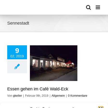
Zum
Inhalt
springen
Sennestadt
9
02, 2019
 gehen im Café
Wald-Eck
Allgemein
Essen gehen im Café Wald-Eck
Von
gkeller
|
Februar 9th, 2019
|
Allgemein
|
0 Kommentare
Die Gaststätte Café Wald-Eck in Bielefeld Sennestadt kenne