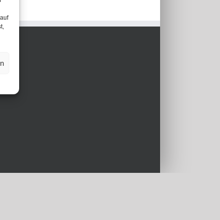
m
 auf
t,
en