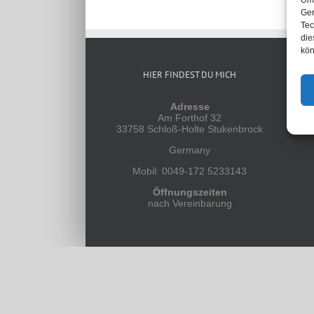
Um 
Ger
Tec
die
kön
HIER FINDEST DU MICH
Adresse
Am Forthof 32
33758 Schloß-Holte Stukenbrock
Germany
Mobil: 0049-172 5233143
Öffnungszeiten
nach Vereinbarung