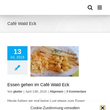
Zum
Inhalt
springen
Café Wald Eck
13
04, 2019
 gehen im Café
Wald Eck
Allgemein
Essen gehen im Café Wald Eck
Von
gkeller
|
April 13th, 2019
|
Allgemein
|
0 Kommentare
Heute haben wir mal keine Lust etwas zum Essen
zuzubereiten. Also steht das Verwöhnprogramm an. Warum
Cookie-Zustimmung verwalten
nicht mal wieder in das Café Wald Eck? Hausmannskost