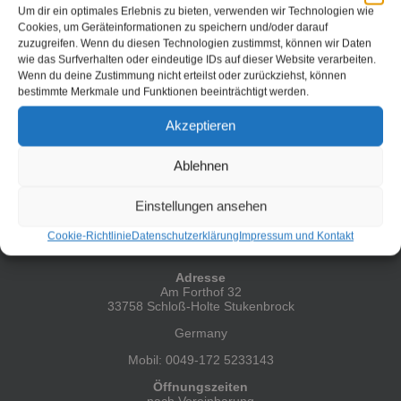
steht auf dem Programm Schnell mal im Messenger
Um dir ein optimales Erlebnis zu bieten, verwenden wir Technologien wie
nachgefragt ob denn noch ein Platz für drei Personen heute
Cookies, um Geräteinformationen zu speichern und/oder darauf
Abend zur Verfügung steht und prompt kommt [...]
zuzugreifen. Wenn du diesen Technologien zustimmst, können wir Daten
wie das Surfverhalten oder eindeutige IDs auf dieser Website verarbeiten.
Weiterlesen
Wenn du deine Zustimmung nicht erteilst oder zurückziehst, können
bestimmte Merkmale und Funktionen beeinträchtigt werden.
Akzeptieren
Ablehnen
Einstellungen ansehen
Cookie-Richtlinie
Datenschutzerklärung
Impressum und Kontakt
HIER FINDEST DU MICH
Adresse
Am Forthof 32
33758 Schloß-Holte Stukenbrock
Germany
Mobil: 0049-172 5233143
Öffnungszeiten