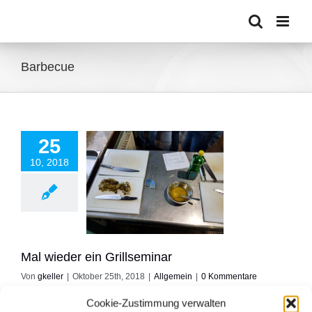
Zum
Inhalt
springen
Barbecue
25
10, 2018
r ein Grillseminar
Allgemein
Mal wieder ein Grillseminar
Von
gkeller
|
Oktober 25th, 2018
|
Allgemein
|
0 Kommentare
Gestern war ich mal wieder in Bielefeld beim Grillseminar im
Cookie-Zustimmung verwalten