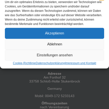
Grill Center OWL. Das Thema war Burger and Ribs. Hierbei
Um dir ein optimales Erlebnis zu bieten, verwenden wir Technologien wie
handelt es sich ja um ein ziemlich klassisches Thema aus
Cookies, um Geräteinformationen zu speichern und/oder darauf
dem Bereich des Grillens. Oder doch nicht? […]
zuzugreifen. Wenn du diesen Technologien zustimmst, können wir Daten
wie das Surfverhalten oder eindeutige IDs auf dieser Website verarbeiten.
Weiterlesen
Wenn du deine Zustimmung nicht erteilst oder zurückziehst, können
bestimmte Merkmale und Funktionen beeinträchtigt werden.
Akzeptieren
Ablehnen
Einstellungen ansehen
HIER FINDEST DU MICH
Cookie-Richtlinie
Datenschutzerklärung
Impressum und Kontakt
Adresse
Am Forthof 32
33758 Schloß-Holte Stukenbrock
Germany
Mobil: 0049-172 5233143
Öffnungszeiten
nach Vereinbarung