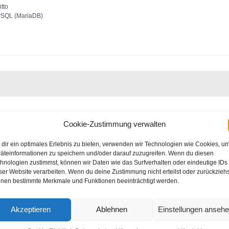
tto
ySQL (MariaDB)
on 2.1.1 ist openVPN/PiVPN noch nicht enthalten, kommt aber noch.
Cookie-Zustimmung verwalten
dir ein optimales Erlebnis zu bieten, verwenden wir Technologien wie Cookies, u
äteinformationen zu speichern und/oder darauf zuzugreifen. Wenn du diesen
hnologien zustimmst, können wir Daten wie das Surfverhalten oder eindeutige IDs
ser Website verarbeiten. Wenn du deine Zustimmung nicht erteilst oder zurückziehs
nen bestimmte Merkmale und Funktionen beeinträchtigt werden.
Akzeptieren
Ablehnen
Einstellungen anseh