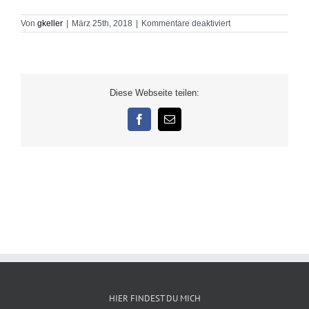
für
Von
gkeller
|
März 25th, 2018
|
Kommentare deaktiviert
People
Diese Webseite teilen:
Facebook
E-
Mail
HIER FINDEST DU MICH