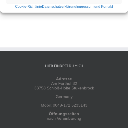
Cookie-Richtlinie
Datenschutzerklärung
Impressum und Kontakt
HIER FINDEST DU MICH
Adresse
Am Forthof 32
33758 Schloß-Holte Stukenbrock
Germany
Mobil: 0049-172 5233143
Öffnungszeiten
nach Vereinbarung