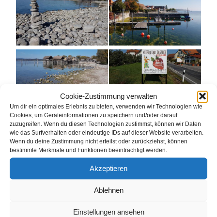
Cookie-Zustimmung verwalten
Um dir ein optimales Erlebnis zu bieten, verwenden wir Technologien wie
Cookies, um Geräteinformationen zu speichern und/oder darauf
zuzugreifen. Wenn du diesen Technologien zustimmst, können wir Daten
wie das Surfverhalten oder eindeutige IDs auf dieser Website verarbeiten.
für
Von
gkeller
|
Oktober 17th, 2018
|
Kommentare deaktiviert
Wenn du deine Zustimmung nicht erteilst oder zurückziehst, können
Bodensee2018
bestimmte Merkmale und Funktionen beeinträchtigt werden.
Akzeptieren
Diese Webseite teilen:
Ablehnen
Facebook
E-
Einstellungen ansehen
Mail