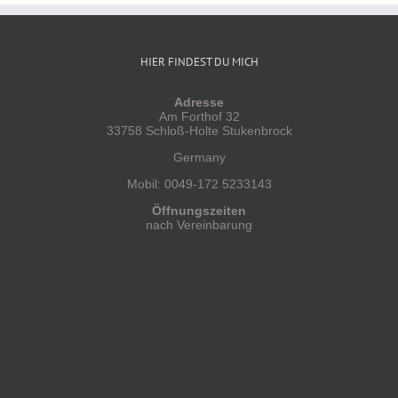
HIER FINDEST DU MICH
Adresse
Am Forthof 32
33758 Schloß-Holte Stukenbrock
Germany
Mobil: 0049-172 5233143
Öffnungszeiten
nach Vereinbarung