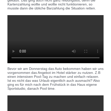
gekauft. Das ging auch nicht ganz reibungslos, denn die
Kartenzahlung wollte und wollte nicht funktionieren, so
musste dann die übliche Barzahlung die Situation retten.
Bevor wir am Donnerstag das Auto bekommen haben wir uns
vorgenommen das Angebot im Hotel stärker zu nutzen. Z.B
einen intensiven Pool-Tag zu machen und einfach relaxen.
Ist es nicht das was Urlaub eigentlich auch ausmacht? Also
ging es für mich nach dem Frühstück in das Haus eigene
Sportstudio, danach Pool time.