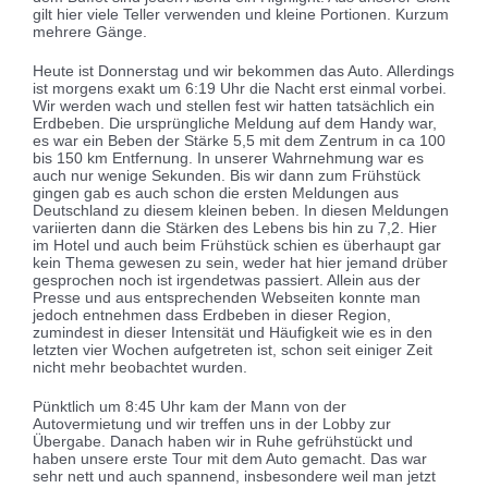
gilt hier viele Teller verwenden und kleine Portionen. Kurzum
mehrere Gänge.
Heute ist Donnerstag und wir bekommen das Auto. Allerdings
ist morgens exakt um 6:19 Uhr die Nacht erst einmal vorbei.
Wir werden wach und stellen fest wir hatten tatsächlich ein
Erdbeben. Die ursprüngliche Meldung auf dem Handy war,
es war ein Beben der Stärke 5,5 mit dem Zentrum in ca 100
bis 150 km Entfernung. In unserer Wahrnehmung war es
auch nur wenige Sekunden. Bis wir dann zum Frühstück
gingen gab es auch schon die ersten Meldungen aus
Deutschland zu diesem kleinen beben. In diesen Meldungen
variierten dann die Stärken des Lebens bis hin zu 7,2. Hier
im Hotel und auch beim Frühstück schien es überhaupt gar
kein Thema gewesen zu sein, weder hat hier jemand drüber
gesprochen noch ist irgendetwas passiert. Allein aus der
Presse und aus entsprechenden Webseiten konnte man
jedoch entnehmen dass Erdbeben in dieser Region,
zumindest in dieser Intensität und Häufigkeit wie es in den
letzten vier Wochen aufgetreten ist, schon seit einiger Zeit
nicht mehr beobachtet wurden.
Pünktlich um 8:45 Uhr kam der Mann von der
Autovermietung und wir treffen uns in der Lobby zur
Übergabe. Danach haben wir in Ruhe gefrühstückt und
haben unsere erste Tour mit dem Auto gemacht. Das war
sehr nett und auch spannend, insbesondere weil man jetzt