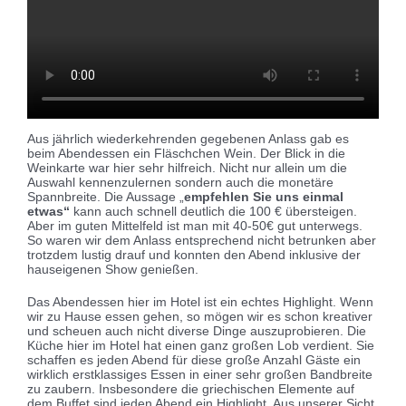
Aus jährlich wiederkehrenden gegebenen Anlass gab es
beim Abendessen ein Fläschchen Wein. Der Blick in die
Weinkarte war hier sehr hilfreich. Nicht nur allein um die
Auswahl kennenzulernen sondern auch die monetäre
Spannbreite. Die Aussage „
empfehlen Sie uns einmal
etwas“
kann auch schnell deutlich die 100 € übersteigen.
Aber im guten Mittelfeld ist man mit 40-50€ gut unterwegs.
So waren wir dem Anlass entsprechend nicht betrunken aber
trotzdem lustig drauf und konnten den Abend inklusive der
hauseigenen Show genießen.
Das Abendessen hier im Hotel ist ein echtes Highlight. Wenn
wir zu Hause essen gehen, so mögen wir es schon kreativer
und scheuen auch nicht diverse Dinge auszuprobieren. Die
Küche hier im Hotel hat einen ganz großen Lob verdient. Sie
schaffen es jeden Abend für diese große Anzahl Gäste ein
wirklich erstklassiges Essen in einer sehr großen Bandbreite
zu zaubern. Insbesondere die griechischen Elemente auf
dem Buffet sind jeden Abend ein Highlight. Aus unserer Sicht