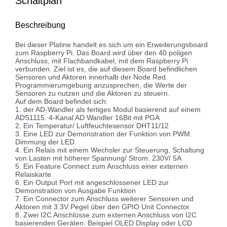
Schaltplan
Beschreibung
Bei dieser Platine handelt es sich um ein Erweiterungsboard
zum Raspberry Pi. Das Board wird über den 40 poligen
Anschluss, mit Flachbandkabel, mit dem Raspberry Pi
verbunden. Ziel ist es, die auf diesem Board befindlichen
Sensoren und Aktoren innerhalb der Node Red
Programmierumgebung anzusprechen, die Werte der
Sensoren zu nutzen und die Aktoren zu steuern.
Auf dem Board befindet sich:
1. der AD-Wandler als fertiges Modul basierend auf einem
ADS1115. 4-Kanal AD Wandler 16Bit mit PGA
2. Ein Temperatur/ Luftfeuchtesensor DHT11/12
3. Eine LED zur Demonstration der Funktion von PWM.
Dimmung der LED.
4. Ein Relais mit einem Wechsler zur Steuerung, Schaltung
von Lasten mit höherer Spannung/ Strom. 230V/ 5A
5. Ein Feature Connect zum Anschluss einer externen
Relaiskarte
6. Ein Output Port mit angeschlossener LED zur
Demonstration von Ausgabe Funktion
7. Ein Connector zum Anschluss weiterer Sensoren und
Aktoren mit 3.3V Pegel über den GPIO Unit Connector
8. Zwei I2C Anschlüsse zum externen Anschluss von I2C
basierenden Geräten. Beispiel OLED Display oder LCD