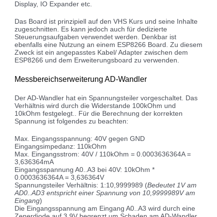
Display, IO Expander etc.
Das Board ist prinzipiell auf den VHS Kurs und seine Inhalte
zugeschnitten. Es kann jedoch auch für dedizierte
Steuerungsaufgaben verwendet werden. Denkbar ist
ebenfalls eine Nutzung an einem ESP8266 Board. Zu diesem
Zweck ist ein angepasstes Kabel/ Adapter zwischen dem
ESP8266 und dem Erweiterungsboard zu verwenden.
Messbereichserweiterung AD-Wandler
Der AD-Wandler hat ein Spannungsteiler vorgeschaltet. Das
Verhältnis wird durch die Widerstande 100kOhm und
10kOhm festgelegt.. Für die Berechnung der korrekten
Spannung ist folgendes zu beachten:
Max. Eingangsspannung: 40V gegen GND
Eingangsimpedanz: 110kOhm
Max. Eingangsstrom: 40V / 110kOhm = 0.0003636364A =
3,636364mA
Eingangsspannung A0..A3 bei 40V: 10kOhm *
0.0003636364A = 3,636364V
Spannungsteiler Verhältnis: 1:10,9999989 (
Bedeutet 1V am
AD0..AD3 entspricht einer Spannung von 10,9999989V am
Eingang
)
Die Eingangsspannung am Eingang A0..A3 wird durch eine
Zenerdiode auf 3.9V begrenzt um Schaden am AD-Wandler