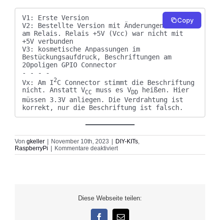
V1: Erste Version

Copy
V2: Bestellte Version mit Änderungen von Vcc 
am Relais. Relais +5V (Vcc) war nicht mit 
+5V verbunden

V3: kosmetische Anpassungen im 
Bestückungsaufdruck, Beschriftungen am 
20poligen GPIO Connector

- - - -

2
Vx: Am I
C Connector stimmt die Beschriftung 
nicht. Anstatt V
 muss es V
 heißen. Hier 
CC
DD
müssen 3.3V anliegen. Die Verdrahtung ist 
korrekt, nur die Beschriftung ist falsch.
Von
gkeller
|
November 10th, 2023
|
DIY-KITs
,
für
RaspberryPi
|
Kommentare deaktiviert
Raspi-
PCB-
V3
Diese Webseite teilen: