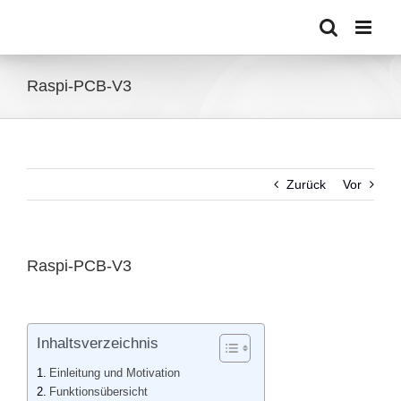
Zum
Inhalt
springen
Raspi-PCB-V3
Zurück
Vor
Raspi-PCB-V3
Zeige
grösseres
Bild
Inhaltsverzeichnis
Einleitung und Motivation
Funktionsübersicht