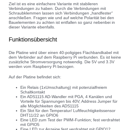
Ziel ist es eine einfachere Variante mit stabileren
Verbindungen zu haben. Durch die Verbindungen mit
Schraubklemmen lassen sich Verbindungen „handfester“
anschließen. Fragen wie und auf welche Polarität bei den
Bauelementen zu achten ist entfallen so ganz nebenbei in
dieser Variante ebenfalls.
Funktionsübersicht
Die Platine wird über einen 40-poligiges Flachbandkabel mit
dem Verbinder auf dem Raspberry Pi verbunden. Es ist keine
zusätzliche Stromversorgung notwendig. Die 5V und 3.3V
werden vom Raspberry Pi bezogen.
Auf der Platine befindet sich:
Ein Relais (1xUmschaltung) mit potenzialfreiem
Schaltkontakt
Ein ADS1115 AD-Wandler mit PGA, 4 Kanälen und
Vorteile für Spannungen bis 40V; Address Jumper für
alle Möglichkeiten des ADS1115
Ein Slot für den Temperatur/ Luftfeuchtigkeitssensor
DHT11/22 an GPIO6
Eine LED zum Test der PWM-Funktion; fest verdrahtet
mit GPIO5
Eine LED zur Anzeige fest verdrahtet mit GPIO12