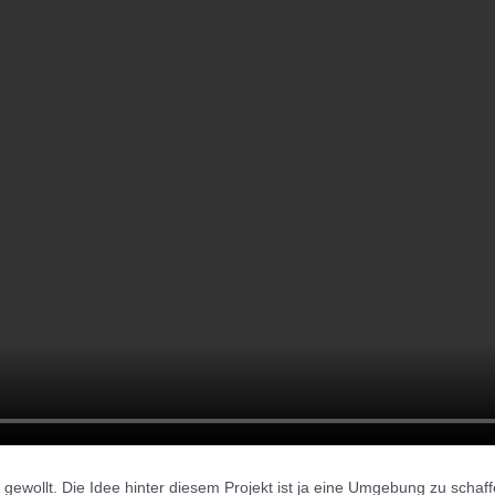
wollt. Die Idee hinter diesem Projekt ist ja eine Umgebung zu schaffe