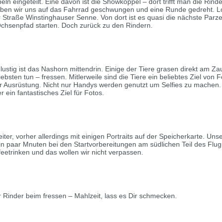
ln eingeteilt. Eine davon ist die Showkoppel – dort trifft man die Rind
ben wir uns auf das Fahrrad geschwungen und eine Runde gedreht. Lo
ur Straße Winstinghauser Senne. Von dort ist es quasi die nächste P
Ochsenpfad starten. Doch zurück zu den Rindern.
ustig ist das Nashorn mittendrin. Einige der Tiere grasen direkt am Zau
sten tun – fressen. Mitlerweile sind die Tiere ein beliebtes Ziel von F
nder Ausrüstung. Nicht nur Handys werden genutzt um Selfies zu mach
 ein fantastisches Ziel für Fotos.
iter, vorher allerdings mit einigen Portraits auf der Speicherkarte. Uns
ein paar Mnuten bei den Startvorbereitungen am südlichen Teil des Flug
etrinken und das wollen wir nicht verpassen.
r Rinder beim fressen – Mahlzeit, lass es Dir schmecken.