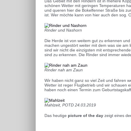
Das Gebiet mit den Rindern ist in mehere Koppe
schönen Wetter mit geringen Temperaturen ha
und queren hier die Bokelfenner Straße bis z
ist. Wer möchte kann von hier auch den sog. 
Rinder und Nashorn
Die Herde ist von weitem gut zu erkennen und l
machen ungestört weiter mit dem was sie am lieb
sind wir nicht die einzigsten mit entspreche
sind zu erkennen. Die Rinder sind immer wieder
Rinder nah am Zaun
Wir haben nicht ganz so viel Zeit und fahren we
Wetter ist reger Flugbetrieb und wir schauen 
haben noch einen Termin zum Geburtstagskaffe
Mahlzeit, POTD 24.03.2019
Das heutige
picture of the day
zeigt eines de