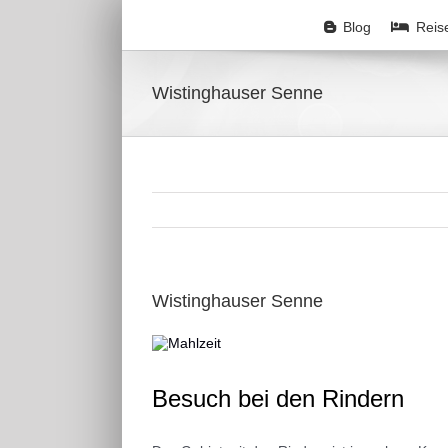
Zum
Inhalt
Blog
Reis
springen
Wistinghauser Senne
Wistinghauser Senne
Zeige
grösseres
Bild
Besuch bei den Rindern