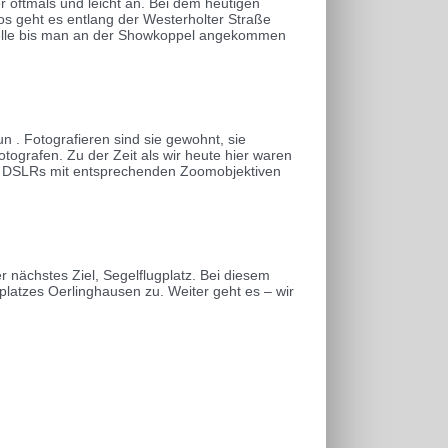
er oftmals und leicht an. Bei dem heutigen
s geht es entlang der Westerholter Straße
arzelle bis man an der Showkoppel angekommen
n . Fotografieren sind sie gewohnt, sie
otografen. Zu der Zeit als wir heute hier waren
en. DSLRs mit entsprechenden Zoomobjektiven
er nächstes Ziel, Segelflugplatz. Bei diesem
platzes Oerlinghausen zu. Weiter geht es – wir