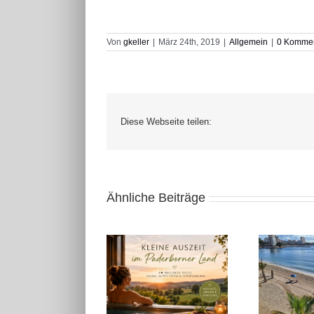
Von
gkeller
|
März 24th, 2019
|
Allgemein
|
0 Komme
Diese Webseite teilen:
Ähnliche Beiträge
Kleine Auszeit in
Alicante November
Ostwestfalen
2025: Sonnige Auszeit