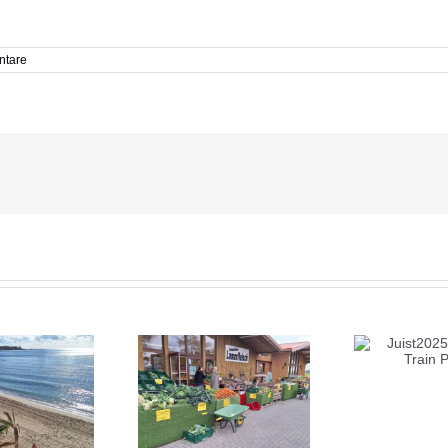
ntare
Juist2025: Bike and
Train Part 1
Heide 2025:
Sig
Norddeutsches
Wochenende
Unter