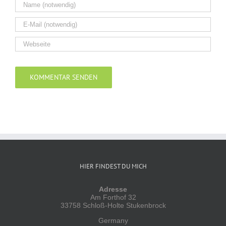
Alternative:
HIER FINDEST DU MICH
Adresse
Am Forthof 32
33758 Schloß-Holte Stukenbrock
Germany