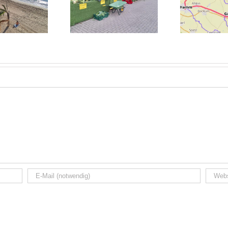
Heide 2025:
Juist2025: Bike and
Unter
Norddeutsches
Train Part 1
Wochenende