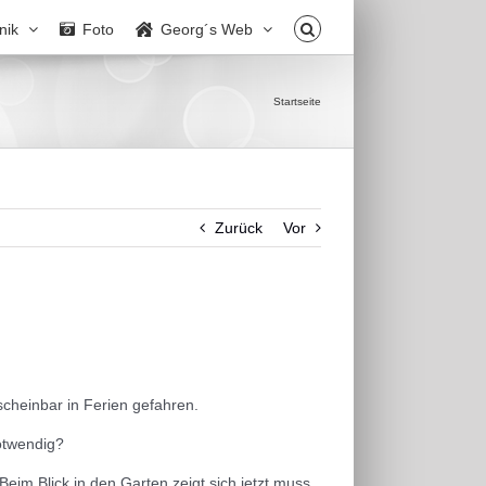
nik
Foto
Georg´s Web
Startseite
Zurück
Vor
cheinbar in Ferien gefahren.
otwendig?
im Blick in den Garten zeigt sich jetzt muss