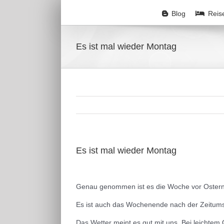
Zum
Inhalt
Blog
Reis
springen
Es ist mal wieder Montag
Es ist mal wieder Montag
Zeige
grösseres
Genau genommen ist es die Woche vor Ostern. 
Bild
Es ist auch das Wochenende nach der Zeitums
Das Wetter meint es gut mit uns. Bei leichtem