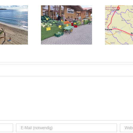
Sig
Heide 2025:
Juist2025: Bike and
Unter
Norddeutsches
Train Part 1
Wochenende