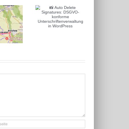
📸 Auto Delete
natures: DSGVO-
konforme
Kleine Auszeit in
Alica
schriftenverwaltung
Ostwestfalen
2025: 
in WordPress