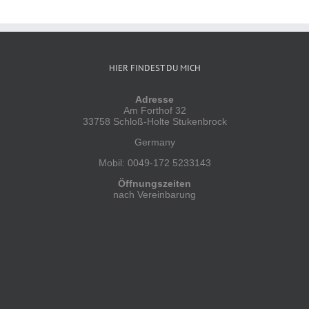
HIER FINDEST DU MICH
Adresse
Am Forthof 32
33758 Schloß-Holte Stukenbrock
Germany
Mobil: 0049-172 5233143
Öffnungszeiten
nach Vereinbarung