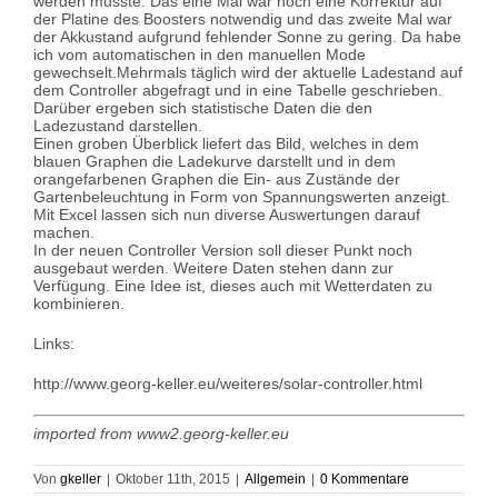
werden musste. Das eine Mal war noch eine Korrektur auf
der Platine des Boosters notwendig und das zweite Mal war
der Akkustand aufgrund fehlender Sonne zu gering. Da habe
ich vom automatischen in den manuellen Mode
gewechselt.
Mehrmals täglich wird der aktuelle Ladestand auf
dem Controller abgefragt und in eine Tabelle geschrieben.
Darüber ergeben sich statistische Daten die den
Ladezustand darstellen.
Einen groben Überblick liefert das Bild, welches in dem
blauen Graphen die Ladekurve darstellt und in dem
orangefarbenen Graphen die Ein- aus Zustände der
Gartenbeleuchtung in Form von Spannungswerten anzeigt.
Mit Excel lassen sich nun diverse Auswertungen darauf
machen.
In der neuen Controller Version soll dieser Punkt noch
ausgebaut werden. Weitere Daten stehen dann zur
Verfügung. Eine Idee ist, dieses auch mit Wetterdaten zu
kombinieren.
Links:
http://www.georg-keller.eu/weiteres/solar-controller.html
imported from www2.georg-keller.eu
Von
gkeller
|
Oktober 11th, 2015
|
Allgemein
|
0 Kommentare